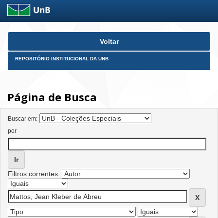
Skip
Voltar
navigation
REPOSITÓRIO INSTITUCIONAL DA UNB
Página de Busca
Buscar em:
por
Filtros correntes: