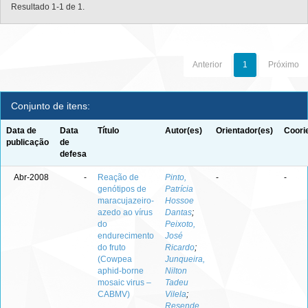
Resultado 1-1 de 1.
Anterior
1
Próximo
Conjunto de itens:
Data de
Data
Título
Autor(es)
Orientador(es)
Coori
publicação
de
defesa
Abr-2008
-
Reação de
Pinto,
-
-
genótipos de
Patrícia
maracujazeiro-
Hossoe
azedo ao vírus
Dantas
;
do
Peixoto,
endurecimento
José
do fruto
Ricardo
;
(Cowpea
Junqueira,
aphid-borne
Nilton
mosaic virus –
Tadeu
CABMV)
Vilela
;
Resende,