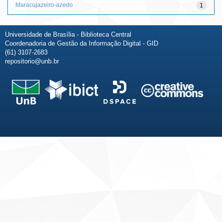
Maracujazeiro-azedo
1
Universidade de Brasília - Biblioteca Central
Coordenadoria de Gestão da Informação Digital - GID
(61) 3107-2683
repositorio@unb.br
Fale conosco
Sobre