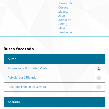
Renato de
Oliveira
;
Mattos,
Jean
Kleber de
Abreu
;
Melo,
Berildo de
Busca facetada
Autor
Junqueira, Nilton Tadeu Vilela
1
Peixoto, José Ricardo
1
Resende, Renato de Oliveira
1
Assunto