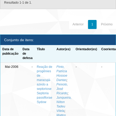
Resultado 1-1 de 1.
Anterior
1
Próximo
Conjunto de itens:
Data de
Data
Título
Autor(es)
Orientador(es)
Coorienta
publicação
de
defesa
Mai-2006
-
Reação de
Pinto,
-
-
progênies
Patrícia
de
Hossoe
maracujá-
Dantas
;
azedo a
Peixoto,
septoriose
José
Septoria
Ricardo
;
passiflorae
Junqueira,
Sydow
Nilton
Tadeu
Vilela
;
Mattos,