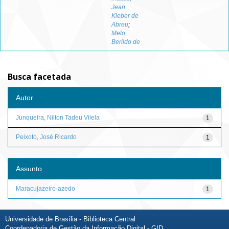
Jean
Kleber de
Abreu
;
Melo,
Berildo de
Busca facetada
Autor
Junqueira, Nilton Tadeu Vilela
1
Peixoto, José Ricardo
1
Assunto
Maracujazeiro-azedo
1
Universidade de Brasília - Biblioteca Central
Coordenadoria de Gestão da Informação Digital - GID