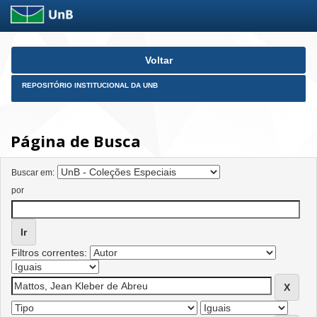
Skip
Voltar
navigation
REPOSITÓRIO INSTITUCIONAL DA UNB
Página de Busca
Buscar em:
por
Filtros correntes: