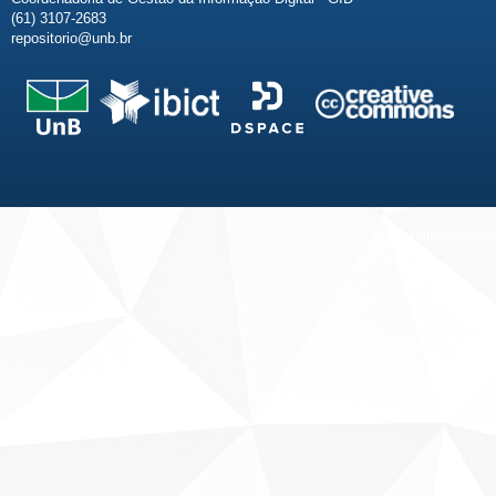
(61) 3107-2683
repositorio@unb.br
Fale conosco
Sobre