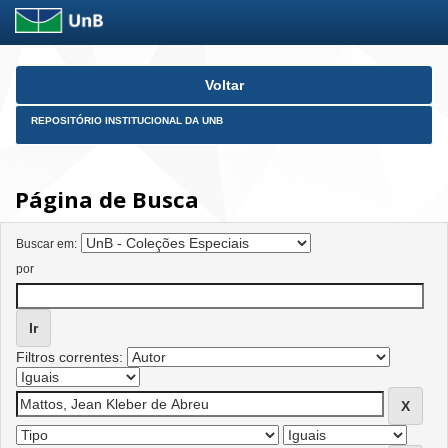
Skip
Voltar
navigation
REPOSITÓRIO INSTITUCIONAL DA UNB
Página de Busca
Buscar em:
por
Filtros correntes: