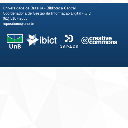
Universidade de Brasília - Biblioteca Central
Coordenadoria de Gestão da Informação Digital - GID
(61) 3107-2683
repositorio@unb.br
Fale conosco
Sobre