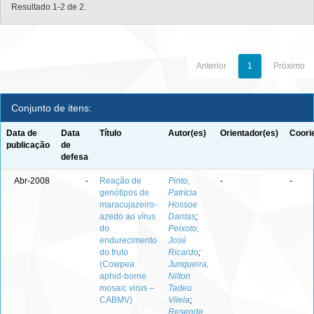
Resultado 1-2 de 2.
Anterior
1
Próximo
Conjunto de itens:
Data de
Data
Título
Autor(es)
Orientador(es)
Coori
publicação
de
defesa
Abr-2008
-
Reação de
Pinto,
-
-
genótipos de
Patrícia
maracujazeiro-
Hossoe
azedo ao vírus
Dantas
;
do
Peixoto,
endurecimento
José
do fruto
Ricardo
;
(Cowpea
Junqueira,
aphid-borne
Nilton
mosaic virus –
Tadeu
CABMV)
Vilela
;
Resende,