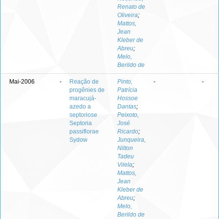
Renato de
Oliveira
;
Mattos,
Jean
Kleber de
Abreu
;
Melo,
Berildo de
Mai-2006
-
Reação de
Pinto,
-
-
progênies de
Patrícia
maracujá-
Hossoe
azedo a
Dantas
;
septoriose
Peixoto,
Septoria
José
passiflorae
Ricardo
;
Sydow
Junqueira,
Nilton
Tadeu
Vilela
;
Mattos,
Jean
Kleber de
Abreu
;
Melo,
Berildo de