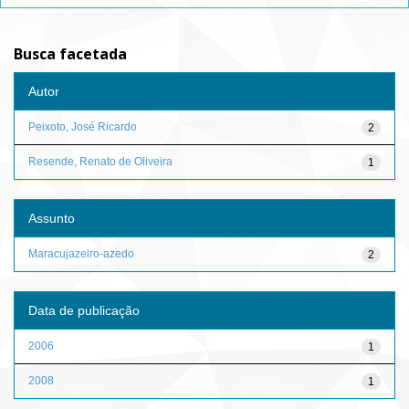
Busca facetada
Autor
Peixoto, José Ricardo
2
Resende, Renato de Oliveira
1
Assunto
Maracujazeiro-azedo
2
Data de publicação
2006
1
2008
1