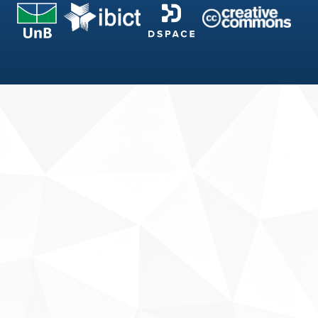
Fale conosco
Sobre