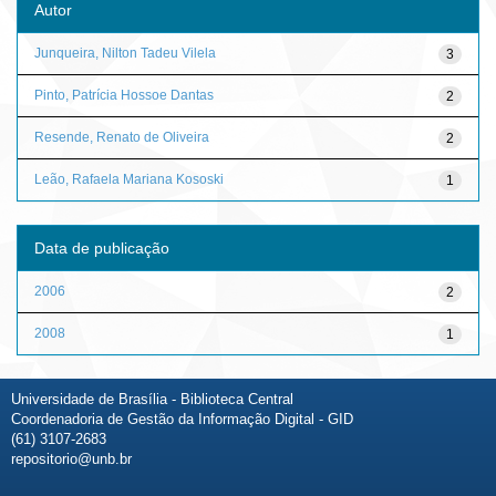
Autor
Junqueira, Nilton Tadeu Vilela
3
Pinto, Patrícia Hossoe Dantas
2
Resende, Renato de Oliveira
2
Leão, Rafaela Mariana Kososki
1
Data de publicação
2006
2
2008
1
Universidade de Brasília - Biblioteca Central
Coordenadoria de Gestão da Informação Digital - GID
(61) 3107-2683
repositorio@unb.br