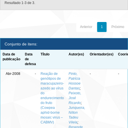
Resultado 1-3 de 3.
Anterior
1
Próximo
Conjunto de itens:
Data de
Data
Título
Autor(es)
Orientador(es)
Coori
publicação
de
defesa
Abr-2008
-
Reação de
Pinto,
-
-
genótipos de
Patrícia
maracujazeiro-
Hossoe
azedo ao vírus
Dantas
;
do
Peixoto,
endurecimento
José
do fruto
Ricardo
;
(Cowpea
Junqueira,
aphid-borne
Nilton
mosaic virus –
Tadeu
CABMV)
Vilela
;
Resende,