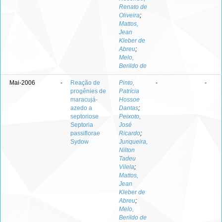
Renato de
Oliveira
;
Mattos,
Jean
Kleber de
Abreu
;
Melo,
Berildo de
Mai-2006
-
Reação de
Pinto,
-
-
progênies de
Patrícia
maracujá-
Hossoe
azedo a
Dantas
;
septoriose
Peixoto,
Septoria
José
passiflorae
Ricardo
;
Sydow
Junqueira,
Nilton
Tadeu
Vilela
;
Mattos,
Jean
Kleber de
Abreu
;
Melo,
Berildo de