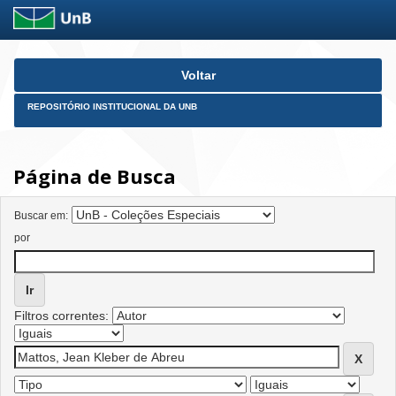
Skip
Voltar
navigation
REPOSITÓRIO INSTITUCIONAL DA UNB
Página de Busca
Buscar em:
por
Filtros correntes: