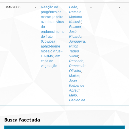
Mai-2006
-
Reação de
Leão,
-
-
progênies de
Rafaela
maracujazeiro-
Mariana
azedo ao vírus
Kososki
;
do
Peixoto,
endurecimento
José
do fruto
Ricardo
;
(Cowpea
Junqueira,
aphid-borne
Nilton
mosaic virus -
Tadeu
CABMV) em
Vilela
;
casa de
Resende,
vegetação
Renato de
Oliveira
;
Mattos,
Jean
Kleber de
Abreu
;
Melo,
Berildo de
Busca facetada