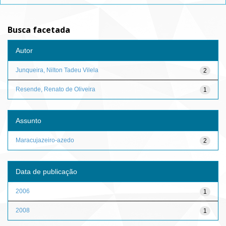
Busca facetada
Autor
Junqueira, Nilton Tadeu Vilela
2
Resende, Renato de Oliveira
1
Assunto
Maracujazeiro-azedo
2
Data de publicação
2006
1
2008
1