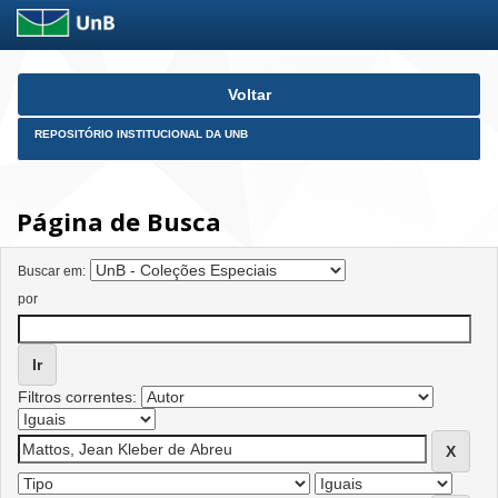
Skip
Voltar
navigation
REPOSITÓRIO INSTITUCIONAL DA UNB
Página de Busca
Buscar em:
por
Filtros correntes: