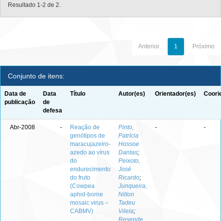
Resultado 1-2 de 2.
Anterior
1
Próximo
Conjunto de itens:
Data de
Data
Título
Autor(es)
Orientador(es)
Coori
publicação
de
defesa
Abr-2008
-
Reação de
Pinto,
-
-
genótipos de
Patrícia
maracujazeiro-
Hossoe
azedo ao vírus
Dantas
;
do
Peixoto,
endurecimento
José
do fruto
Ricardo
;
(Cowpea
Junqueira,
aphid-borne
Nilton
mosaic virus –
Tadeu
CABMV)
Vilela
;
Resende,