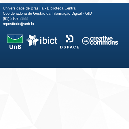
Universidade de Brasília - Biblioteca Central
Coordenadoria de Gestão da Informação Digital - GID
(61) 3107-2683
repositorio@unb.br
Fale conosco
Sobre