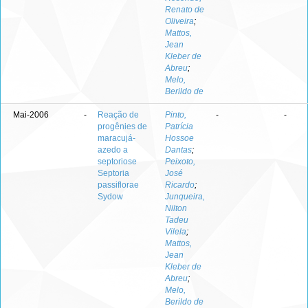
Renato de
Oliveira
;
Mattos,
Jean
Kleber de
Abreu
;
Melo,
Berildo de
Mai-2006
-
Reação de
Pinto,
-
-
progênies de
Patrícia
maracujá-
Hossoe
azedo a
Dantas
;
septoriose
Peixoto,
Septoria
José
passiflorae
Ricardo
;
Sydow
Junqueira,
Nilton
Tadeu
Vilela
;
Mattos,
Jean
Kleber de
Abreu
;
Melo,
Berildo de