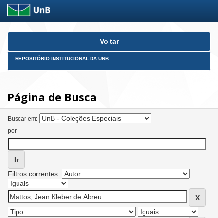
Skip
Voltar
navigation
REPOSITÓRIO INSTITUCIONAL DA UNB
Página de Busca
Buscar em:
por
Filtros correntes: