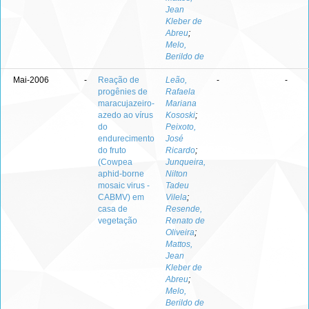
Jean
Kleber de
Abreu
;
Melo,
Berildo de
Mai-2006
-
Reação de
Leão,
-
-
progênies de
Rafaela
maracujazeiro-
Mariana
azedo ao vírus
Kososki
;
do
Peixoto,
endurecimento
José
do fruto
Ricardo
;
(Cowpea
Junqueira,
aphid-borne
Nilton
mosaic virus -
Tadeu
CABMV) em
Vilela
;
casa de
Resende,
vegetação
Renato de
Oliveira
;
Mattos,
Jean
Kleber de
Abreu
;
Melo,
Berildo de