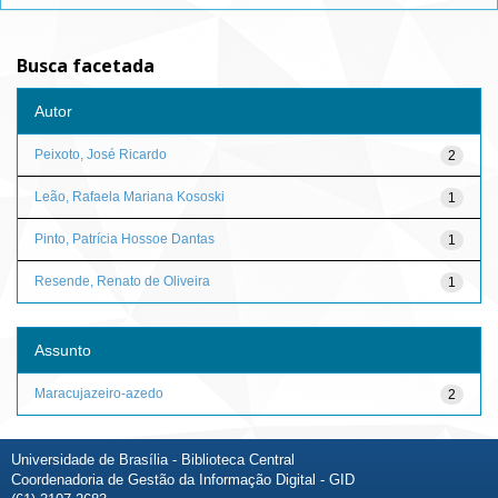
Busca facetada
Autor
Peixoto, José Ricardo
2
Leão, Rafaela Mariana Kososki
1
Pinto, Patrícia Hossoe Dantas
1
Resende, Renato de Oliveira
1
Assunto
Maracujazeiro-azedo
2
Universidade de Brasília - Biblioteca Central
Coordenadoria de Gestão da Informação Digital - GID