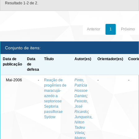
Resultado 1-2 de 2.
Anterior
1
Próximo
Conjunto de itens:
Data de
Data
Título
Autor(es)
Orientador(es)
Coori
publicação
de
defesa
Mai-2006
-
Reação de
Pinto,
-
-
progênies de
Patrícia
maracujá-
Hossoe
azedo a
Dantas
;
septoriose
Peixoto,
Septoria
José
passiflorae
Ricardo
;
Sydow
Junqueira,
Nilton
Tadeu
Vilela
;
Mattos,