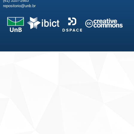
(61) 3107-2683
repositorio@unb.br
Fale conosco
Sobre