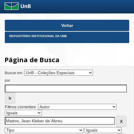
Skip
Voltar
navigation
REPOSITÓRIO INSTITUCIONAL DA UNB
Página de Busca
Buscar em:
por
Filtros correntes: