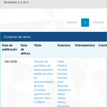
Resultado 1-2 de 2.
Anterior
1
Próximo
Conjunto de itens:
Data de
Data
Título
Autor(es)
Orientador(es)
Coori
publicação
de
defesa
Abr-2008
-
Reação de
Pinto,
-
-
genótipos de
Patrícia
maracujazeiro-
Hossoe
azedo ao vírus
Dantas
;
do
Peixoto,
endurecimento
José
do fruto
Ricardo
;
(Cowpea
Junqueira,
aphid-borne
Nilton
mosaic virus –
Tadeu
CABMV)
Vilela
;
Resende,