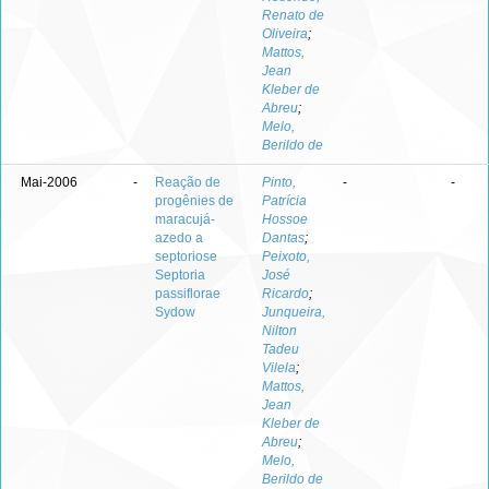
Renato de
Oliveira
;
Mattos,
Jean
Kleber de
Abreu
;
Melo,
Berildo de
Mai-2006
-
Reação de
Pinto,
-
-
progênies de
Patrícia
maracujá-
Hossoe
azedo a
Dantas
;
septoriose
Peixoto,
Septoria
José
passiflorae
Ricardo
;
Sydow
Junqueira,
Nilton
Tadeu
Vilela
;
Mattos,
Jean
Kleber de
Abreu
;
Melo,
Berildo de