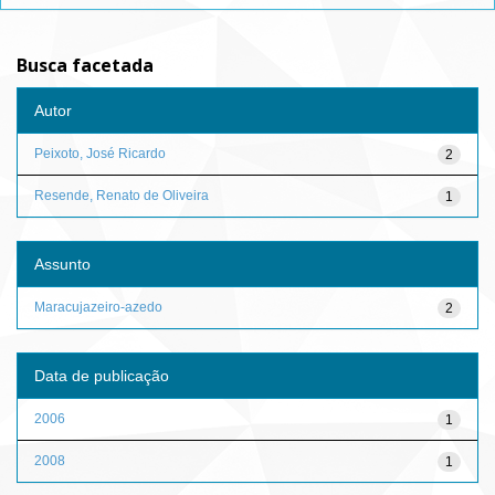
Busca facetada
Autor
Peixoto, José Ricardo
2
Resende, Renato de Oliveira
1
Assunto
Maracujazeiro-azedo
2
Data de publicação
2006
1
2008
1