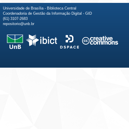
Universidade de Brasília - Biblioteca Central
Coordenadoria de Gestão da Informação Digital - GID
(61) 3107-2683
repositorio@unb.br
Fale conosco
Sobre