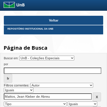
Skip
Voltar
navigation
REPOSITÓRIO INSTITUCIONAL DA UNB
Página de Busca
Buscar em:
por
Filtros correntes: