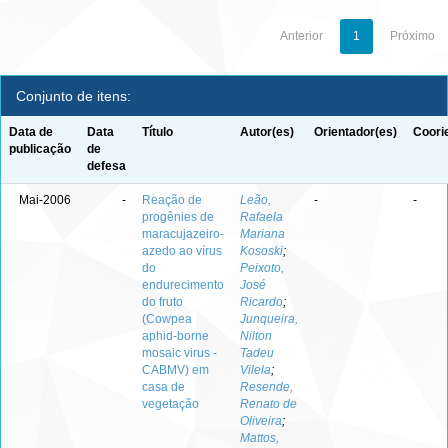
Anterior
1
Próximo
Conjunto de itens:
Data de
Data
Título
Autor(es)
Orientador(es)
Coori
publicação
de
defesa
Mai-2006
-
Reação de
Leão,
-
-
progênies de
Rafaela
maracujazeiro-
Mariana
azedo ao vírus
Kososki
;
do
Peixoto,
endurecimento
José
do fruto
Ricardo
;
(Cowpea
Junqueira,
aphid-borne
Nilton
mosaic virus -
Tadeu
CABMV) em
Vilela
;
casa de
Resende,
vegetação
Renato de
Oliveira
;
Mattos,