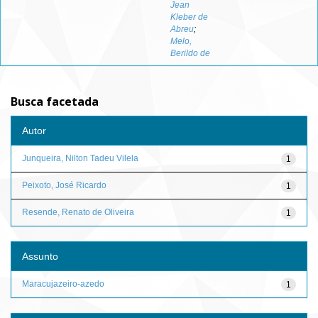
Jean
Kleber de
Abreu
;
Melo,
Berildo de
Busca facetada
Autor
Junqueira, Nilton Tadeu Vilela
1
Peixoto, José Ricardo
1
Resende, Renato de Oliveira
1
Assunto
Maracujazeiro-azedo
1