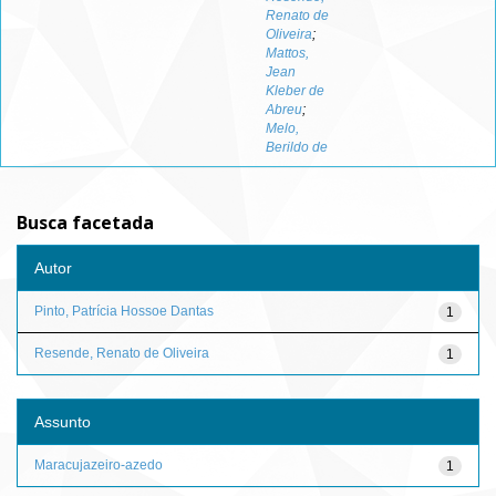
Renato de
Oliveira
;
Mattos,
Jean
Kleber de
Abreu
;
Melo,
Berildo de
Busca facetada
Autor
Pinto, Patrícia Hossoe Dantas
1
Resende, Renato de Oliveira
1
Assunto
Maracujazeiro-azedo
1