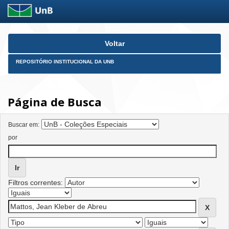
Skip
Voltar
navigation
REPOSITÓRIO INSTITUCIONAL DA UNB
Página de Busca
Buscar em:
por
Filtros correntes: