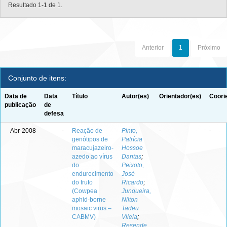
Resultado 1-1 de 1.
Anterior
1
Próximo
Conjunto de itens:
Data de
Data
Título
Autor(es)
Orientador(es)
Coori
publicação
de
defesa
Abr-2008
-
Reação de
Pinto,
-
-
genótipos de
Patrícia
maracujazeiro-
Hossoe
azedo ao vírus
Dantas
;
do
Peixoto,
endurecimento
José
do fruto
Ricardo
;
(Cowpea
Junqueira,
aphid-borne
Nilton
mosaic virus –
Tadeu
CABMV)
Vilela
;
Resende,