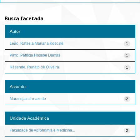
Busca facetada
Autor
Leão, Rafaela Mariana Kososki
1
Pinto, Patrícia Hossoe Dantas
1
Resende, Renato de Oliveira
1
Assunto
Maracujazeiro-azedo
2
Unidade Acadêmica
Faculdade de Agronomia e Medicina...
2