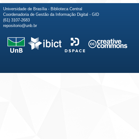
Universidade de Brasília - Biblioteca Central
Coordenadoria de Gestão da Informação Digital - GID
(61) 3107-2683
repositorio@unb.br
Fale conosco
Sobre