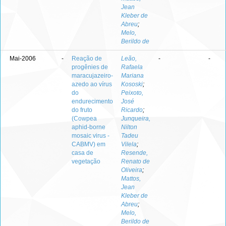
Jean
Kleber de
Abreu
;
Melo,
Berildo de
Mai-2006
-
Reação de
Leão,
-
-
progênies de
Rafaela
maracujazeiro-
Mariana
azedo ao vírus
Kososki
;
do
Peixoto,
endurecimento
José
do fruto
Ricardo
;
(Cowpea
Junqueira,
aphid-borne
Nilton
mosaic virus -
Tadeu
CABMV) em
Vilela
;
casa de
Resende,
vegetação
Renato de
Oliveira
;
Mattos,
Jean
Kleber de
Abreu
;
Melo,
Berildo de