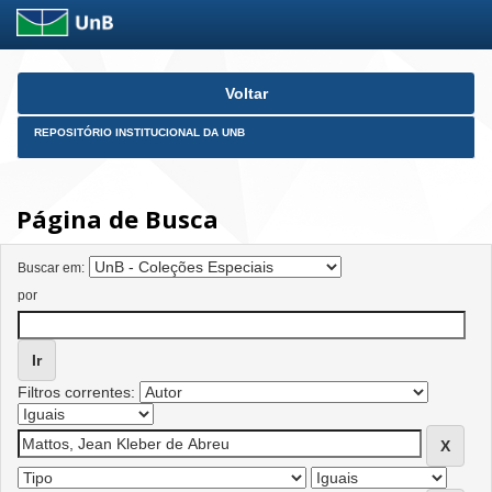
Skip
Voltar
navigation
REPOSITÓRIO INSTITUCIONAL DA UNB
Página de Busca
Buscar em:
por
Filtros correntes: