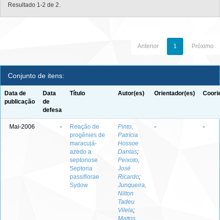
Resultado 1-2 de 2.
Anterior
1
Próximo
Conjunto de itens:
Data de
Data
Título
Autor(es)
Orientador(es)
Coori
publicação
de
defesa
Mai-2006
-
Reação de
Pinto,
-
-
progênies de
Patrícia
maracujá-
Hossoe
azedo a
Dantas
;
septoriose
Peixoto,
Septoria
José
passiflorae
Ricardo
;
Sydow
Junqueira,
Nilton
Tadeu
Vilela
;
Mattos,