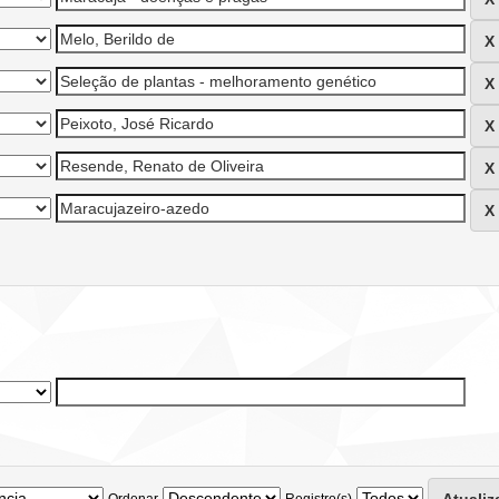
Ordenar
Registro(s)