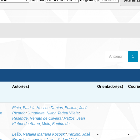
Anterior
1
Autor(es)
Orientador(es)
Coorie
-
Pinto, Patrícia Hossoe Dantas
;
Peixoto, José
-
-
to
Ricardo
;
Junqueira, Nilton Tadeu Vilela
;
Resende, Renato de Oliveira
;
Mattos, Jean
Kleber de Abreu
;
Melo, Berildo de
-
Leão, Rafaela Mariana Kososki
;
Peixoto, José
-
-
to
Ricardo
;
Junqueira, Nilton Tadeu Vilela
;