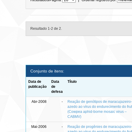
Resultado 1-2 de 2.
Conjunto de itens:
Data de
Data
Título
publicação
de
defesa
Abr-2008
-
Reação de genótipos de maracujazeiro
azedo ao vírus do endurecimento do fru
(Cowpea aphid-borne mosaic virus –
CABMV)
Mai-2006
-
Reação de progênies de maracujazeiro
azedo ao vírus do endurecimento do fru