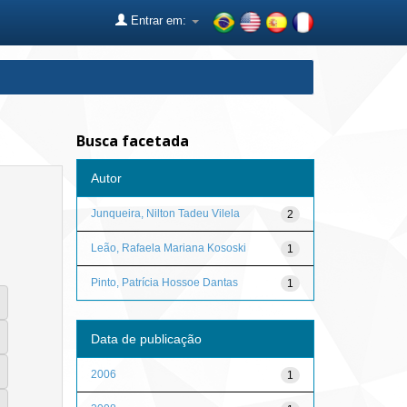
Entrar em:
Busca facetada
Autor
Junqueira, Nilton Tadeu Vilela
2
Leão, Rafaela Mariana Kososki
1
Pinto, Patrícia Hossoe Dantas
1
Data de publicação
2006
1