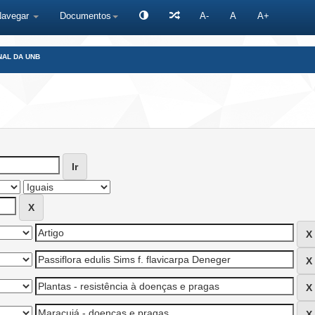
Navegar
Documentos
A-
A
A+
NAL DA UNB