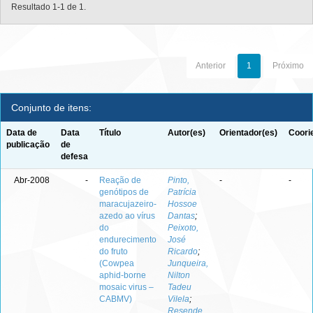
Resultado 1-1 de 1.
Anterior
1
Próximo
Conjunto de itens:
Data de
Data
Título
Autor(es)
Orientador(es)
Coori
publicação
de
defesa
Abr-2008
-
Reação de
Pinto,
-
-
genótipos de
Patrícia
maracujazeiro-
Hossoe
azedo ao vírus
Dantas
;
do
Peixoto,
endurecimento
José
do fruto
Ricardo
;
(Cowpea
Junqueira,
aphid-borne
Nilton
mosaic virus –
Tadeu
CABMV)
Vilela
;
Resende,