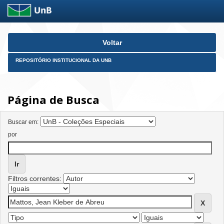
Skip
Voltar
navigation
REPOSITÓRIO INSTITUCIONAL DA UNB
Página de Busca
Buscar em:
por
Filtros correntes: