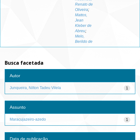
Renato de
Oliveira
;
Mattos,
Jean
Kleber de
Abreu
;
Melo,
Berildo de
Busca facetada
Autor
Junqueira, Nilton Tadeu Vilela
1
Assunto
Maracujazeiro-azedo
1
Data de publicação