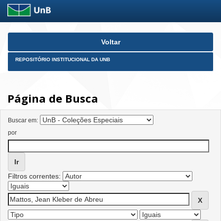
Skip
Voltar
navigation
REPOSITÓRIO INSTITUCIONAL DA UNB
Página de Busca
Buscar em:
por
Filtros correntes: