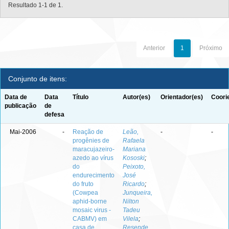
Resultado 1-1 de 1.
Anterior
1
Próximo
Conjunto de itens:
Data de
Data
Título
Autor(es)
Orientador(es)
Coori
publicação
de
defesa
Mai-2006
-
Reação de
Leão,
-
-
progênies de
Rafaela
maracujazeiro-
Mariana
azedo ao vírus
Kososki
;
do
Peixoto,
endurecimento
José
do fruto
Ricardo
;
(Cowpea
Junqueira,
aphid-borne
Nilton
mosaic virus -
Tadeu
CABMV) em
Vilela
;
casa de
Resende,