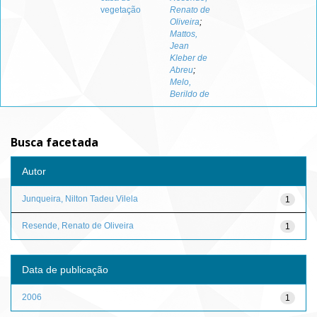
vegetação
Renato de
Oliveira
;
Mattos,
Jean
Kleber de
Abreu
;
Melo,
Berildo de
Busca facetada
Autor
Junqueira, Nilton Tadeu Vilela
1
Resende, Renato de Oliveira
1
Data de publicação
2006
1