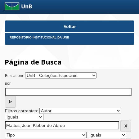
Skip
Voltar
navigation
REPOSITÓRIO INSTITUCIONAL DA UNB
Página de Busca
Buscar em:
por
Filtros correntes: