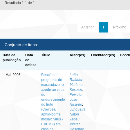
Resultado 1-1 de 1.
Anterior
1
Próximo
Conjunto de itens:
Data de
Data
Título
Autor(es)
Orientador(es)
Coori
publicação
de
defesa
Mai-2006
-
Reação de
Leão,
-
-
progênies de
Rafaela
maracujazeiro-
Mariana
azedo ao vírus
Kososki
;
do
Peixoto,
endurecimento
José
do fruto
Ricardo
;
(Cowpea
Junqueira,
aphid-borne
Nilton
mosaic virus -
Tadeu
CABMV) em
Vilela
;
casa de
Resende,