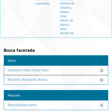
vegetação
Renato de
Oliveira
;
Mattos,
Jean
Kleber de
Abreu
;
Melo,
Berildo de
Busca facetada
Autor
Junqueira, Nilton Tadeu Vilela
1
Resende, Renato de Oliveira
1
Assunto
Maracujazeiro-azedo
1