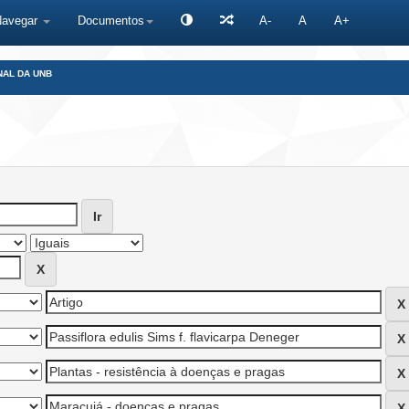
Navegar
Documentos
A-
A
A+
NAL DA UNB