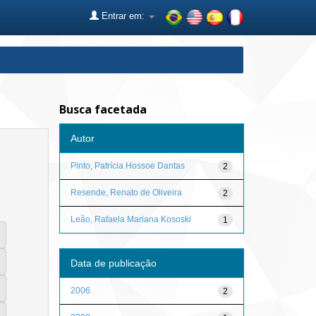
Entrar em:
Busca facetada
Autor
Pinto, Patrícia Hossoe Dantas
2
Resende, Renato de Oliveira
2
Leão, Rafaela Mariana Kososki
1
Data de publicação
2006
2