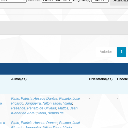
Anterior
1
Autor(es)
Orientador(es)
Coorie
-
Pinto, Patrícia Hossoe Dantas
;
Peixoto, José
-
-
to
Ricardo
;
Junqueira, Nilton Tadeu Vilela
;
Resende, Renato de Oliveira
;
Mattos, Jean
Kleber de Abreu
;
Melo, Berildo de
do a
Pinto, Patrícia Hossoe Dantas
;
Peixoto, José
-
-
Ricardo
;
Junqueira, Nilton Tadeu Vilela
;