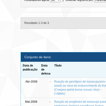
Resultado 1-3 de 3.
Conjunto de itens:
Data de
Data
Título
publicação
de
defesa
Abr-2008
-
Reação de genótipos de maracujazeiro
azedo ao vírus do endurecimento do fru
(Cowpea aphid-borne mosaic virus –
CABMV)
Mai-2006
-
Reação de progênies de maracujá-aze
septoriose Septoria passiflorae Sydow