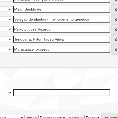
Ordenar
Registro(s)