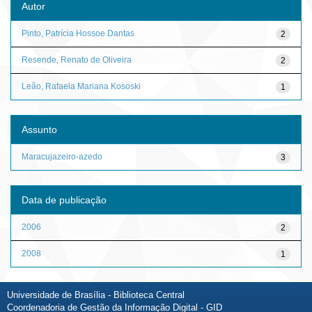
Autor
Pinto, Patrícia Hossoe Dantas
2
Resende, Renato de Oliveira
2
Leão, Rafaela Mariana Kososki
1
Assunto
Maracujazeiro-azedo
3
Data de publicação
2006
2
2008
1
Universidade de Brasília - Biblioteca Central
Coordenadoria de Gestão da Informação Digital - GID