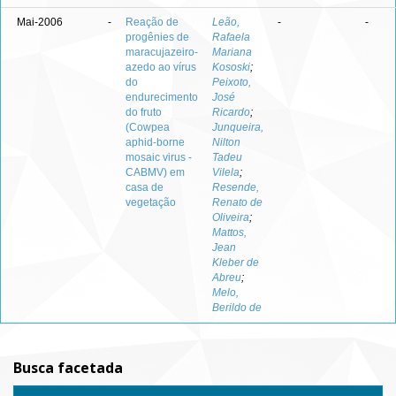
Mai-2006
-
Reação de
Leão,
-
-
progênies de
Rafaela
maracujazeiro-
Mariana
azedo ao vírus
Kososki
;
do
Peixoto,
endurecimento
José
do fruto
Ricardo
;
(Cowpea
Junqueira,
aphid-borne
Nilton
mosaic virus -
Tadeu
CABMV) em
Vilela
;
casa de
Resende,
vegetação
Renato de
Oliveira
;
Mattos,
Jean
Kleber de
Abreu
;
Melo,
Berildo de
Busca facetada