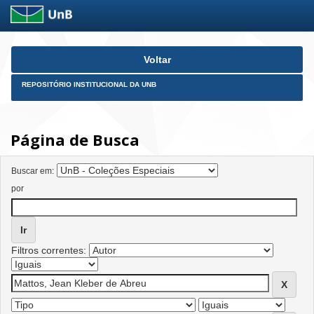
Skip
Voltar
navigation
REPOSITÓRIO INSTITUCIONAL DA UNB
Página de Busca
Buscar em:
por
Filtros correntes: