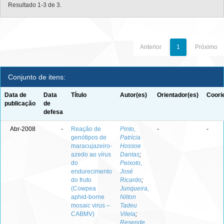
Resultado 1-3 de 3.
Anterior
1
Próximo
Conjunto de itens:
Data de
Data
Título
Autor(es)
Orientador(es)
Coori
publicação
de
defesa
Abr-2008
-
Reação de
Pinto,
-
-
genótipos de
Patrícia
maracujazeiro-
Hossoe
azedo ao vírus
Dantas
;
do
Peixoto,
endurecimento
José
do fruto
Ricardo
;
(Cowpea
Junqueira,
aphid-borne
Nilton
mosaic virus –
Tadeu
CABMV)
Vilela
;
Resende,