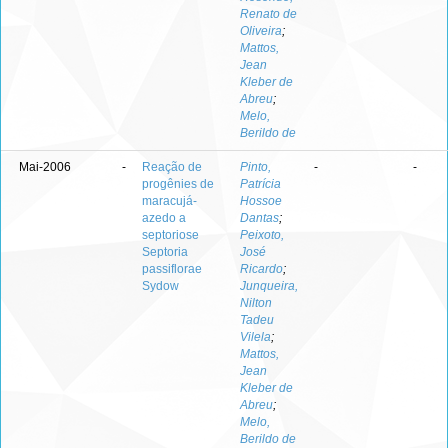
Renato de
Oliveira
;
Mattos,
Jean
Kleber de
Abreu
;
Melo,
Berildo de
Mai-2006
-
Reação de
Pinto,
-
-
progênies de
Patrícia
maracujá-
Hossoe
azedo a
Dantas
;
septoriose
Peixoto,
Septoria
José
passiflorae
Ricardo
;
Sydow
Junqueira,
Nilton
Tadeu
Vilela
;
Mattos,
Jean
Kleber de
Abreu
;
Melo,
Berildo de