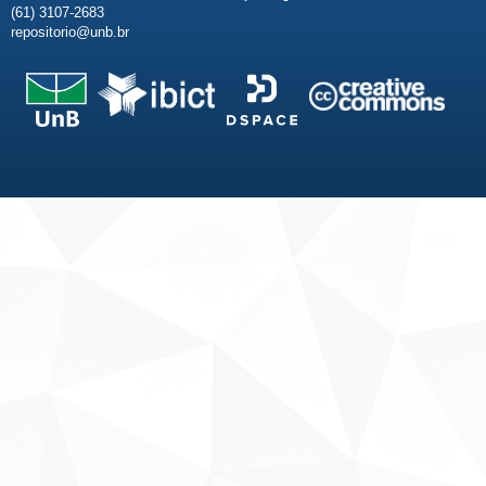
(61) 3107-2683
repositorio@unb.br
Fale conosco
Sobre