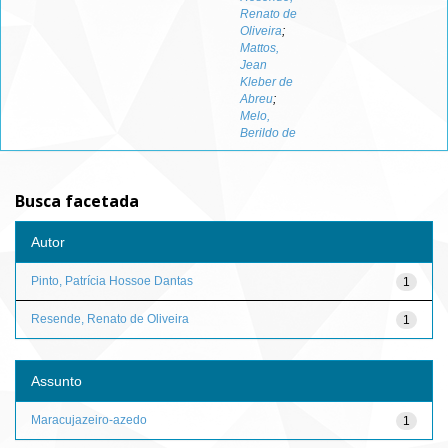
Renato de
Oliveira
;
Mattos,
Jean
Kleber de
Abreu
;
Melo,
Berildo de
Busca facetada
Autor
Pinto, Patrícia Hossoe Dantas
1
Resende, Renato de Oliveira
1
Assunto
Maracujazeiro-azedo
1