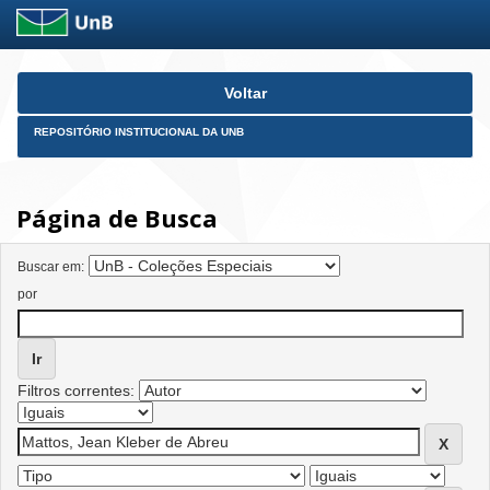
Skip
Voltar
navigation
REPOSITÓRIO INSTITUCIONAL DA UNB
Página de Busca
Buscar em:
por
Filtros correntes: