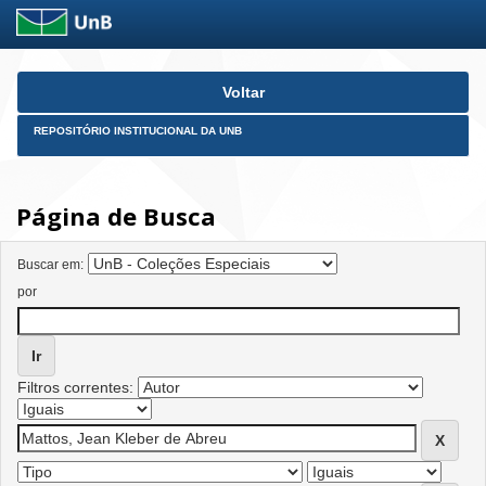
Skip
Voltar
navigation
REPOSITÓRIO INSTITUCIONAL DA UNB
Página de Busca
Buscar em:
por
Filtros correntes: