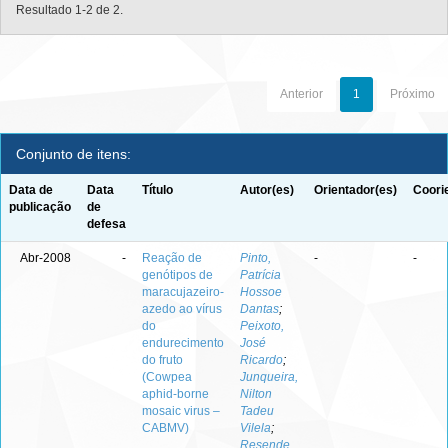
Resultado 1-2 de 2.
Anterior
1
Próximo
Conjunto de itens:
Data de
Data
Título
Autor(es)
Orientador(es)
Coori
publicação
de
defesa
Abr-2008
-
Reação de
Pinto,
-
-
genótipos de
Patrícia
maracujazeiro-
Hossoe
azedo ao vírus
Dantas
;
do
Peixoto,
endurecimento
José
do fruto
Ricardo
;
(Cowpea
Junqueira,
aphid-borne
Nilton
mosaic virus –
Tadeu
CABMV)
Vilela
;
Resende,