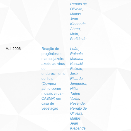
Renato de
Oliveira
;
Mattos,
Jean
Kleber de
Abreu
;
Melo,
Berildo de
Mai-2006
-
Reação de
Leão,
-
-
progênies de
Rafaela
maracujazeiro-
Mariana
azedo ao vírus
Kososki
;
do
Peixoto,
endurecimento
José
do fruto
Ricardo
;
(Cowpea
Junqueira,
aphid-borne
Nilton
mosaic virus -
Tadeu
CABMV) em
Vilela
;
casa de
Resende,
vegetação
Renato de
Oliveira
;
Mattos,
Jean
Kleber de