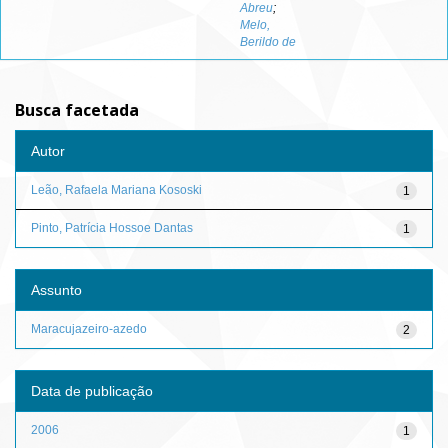
Abreu
;
Melo,
Berildo de
Busca facetada
Autor
Leão, Rafaela Mariana Kososki
1
Pinto, Patrícia Hossoe Dantas
1
Assunto
Maracujazeiro-azedo
2
Data de publicação
2006
1