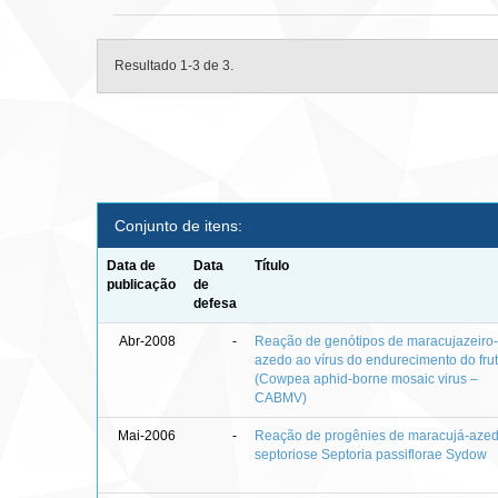
Resultado 1-3 de 3.
Conjunto de itens:
Data de
Data
Título
publicação
de
defesa
Abr-2008
-
Reação de genótipos de maracujazeiro
azedo ao vírus do endurecimento do fru
(Cowpea aphid-borne mosaic virus –
CABMV)
Mai-2006
-
Reação de progênies de maracujá-aze
septoriose Septoria passiflorae Sydow