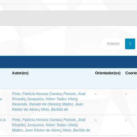
Anterior
1
Autor(es)
Orientador(es)
Coorie
-
Pinto, Patrícia Hossoe Dantas
;
Peixoto, José
-
-
to
Ricardo
;
Junqueira, Nilton Tadeu Vilela
;
Resende, Renato de Oliveira
;
Mattos, Jean
Kleber de Abreu
;
Melo, Berildo de
do a
Pinto, Patrícia Hossoe Dantas
;
Peixoto, José
-
-
Ricardo
;
Junqueira, Nilton Tadeu Vilela
;
Mattos, Jean Kleber de Abreu
;
Melo, Berildo de