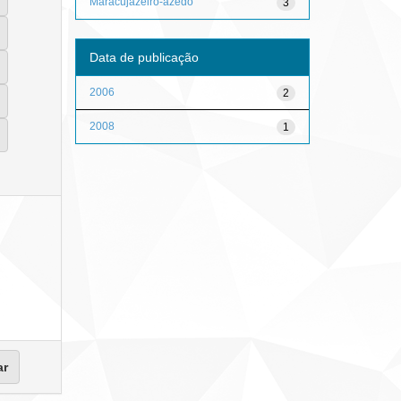
Maracujazeiro-azedo
3
Data de publicação
2006
2
2008
1