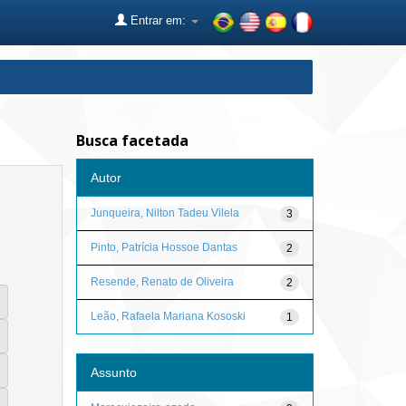
Entrar em:
Busca facetada
Autor
Junqueira, Nilton Tadeu Vilela
3
Pinto, Patrícia Hossoe Dantas
2
Resende, Renato de Oliveira
2
Leão, Rafaela Mariana Kososki
1
Assunto