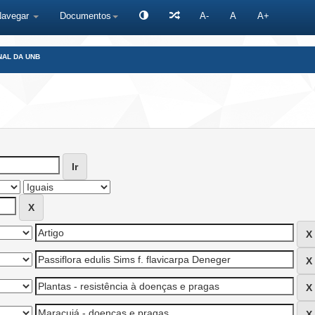
Navegar
Documentos
A-
A
A+
NAL DA UNB