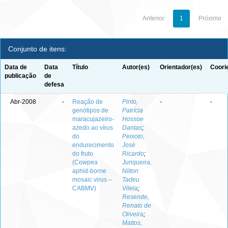
Anterior
1
Próximo
Conjunto de itens:
Data de
Data
Título
Autor(es)
Orientador(es)
Coori
publicação
de
defesa
Abr-2008
-
Reação de
Pinto,
-
-
genótipos de
Patrícia
maracujazeiro-
Hossoe
azedo ao vírus
Dantas
;
do
Peixoto,
endurecimento
José
do fruto
Ricardo
;
(Cowpea
Junqueira,
aphid-borne
Nilton
mosaic virus –
Tadeu
CABMV)
Vilela
;
Resende,
Renato de
Oliveira
;
Mattos,