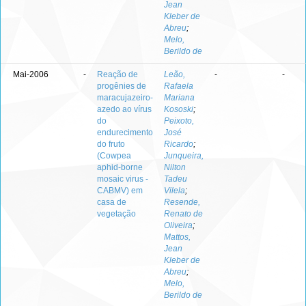
Jean
Kleber de
Abreu
;
Melo,
Berildo de
Mai-2006
-
Reação de
Leão,
-
-
progênies de
Rafaela
maracujazeiro-
Mariana
azedo ao vírus
Kososki
;
do
Peixoto,
endurecimento
José
do fruto
Ricardo
;
(Cowpea
Junqueira,
aphid-borne
Nilton
mosaic virus -
Tadeu
CABMV) em
Vilela
;
casa de
Resende,
vegetação
Renato de
Oliveira
;
Mattos,
Jean
Kleber de
Abreu
;
Melo,
Berildo de