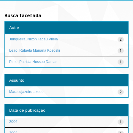
Busca facetada
Autor
Junqueira, Nilton Tadeu Vilela
2
Leão, Rafaela Mariana Kososki
1
Pinto, Patrícia Hossoe Dantas
1
Assunto
Maracujazeiro-azedo
2
Data de publicação
2006
1
2008