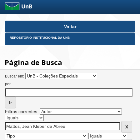
Skip
Voltar
navigation
REPOSITÓRIO INSTITUCIONAL DA UNB
Página de Busca
Buscar em:
por
Filtros correntes: