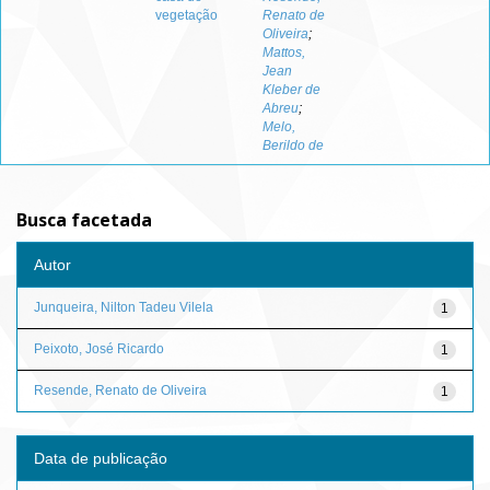
vegetação
Renato de
Oliveira
;
Mattos,
Jean
Kleber de
Abreu
;
Melo,
Berildo de
Busca facetada
Autor
Junqueira, Nilton Tadeu Vilela
1
Peixoto, José Ricardo
1
Resende, Renato de Oliveira
1
Data de publicação