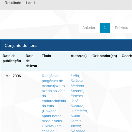
Resultado 1-1 de 1.
Anterior
1
Próximo
Conjunto de itens:
Data de
Data
Título
Autor(es)
Orientador(es)
Coori
publicação
de
defesa
Mai-2006
-
Reação de
Leão,
-
-
progênies de
Rafaela
maracujazeiro-
Mariana
azedo ao vírus
Kososki
;
do
Peixoto,
endurecimento
José
do fruto
Ricardo
;
(Cowpea
Junqueira,
aphid-borne
Nilton
mosaic virus -
Tadeu
CABMV) em
Vilela
;
casa de
Resende,