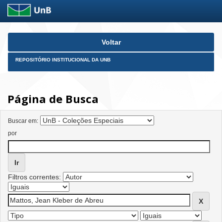
Skip
Voltar
navigation
REPOSITÓRIO INSTITUCIONAL DA UNB
Página de Busca
Buscar em:
por
Filtros correntes: