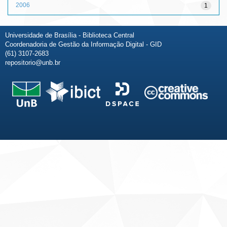
2006
1
Universidade de Brasília - Biblioteca Central
Coordenadoria de Gestão da Informação Digital - GID
(61) 3107-2683
repositorio@unb.br
Fale conosco
Sobre