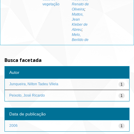
vegetação
Renato de
Oliveira
;
Mattos,
Jean
Kleber de
Abreu
;
Melo,
Berildo de
Busca facetada
Autor
Junqueira, Nilton Tadeu Vilela
1
Peixoto, José Ricardo
1
Data de publicação
2006
1