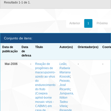
Resultado 1-1 de 1.
Anterior
1
Próximo
Conjunto de itens:
Data de
Data
Título
Autor(es)
Orientador(es)
Coori
publicação
de
defesa
Mai-2006
-
Reação de
Leão,
-
-
progênies de
Rafaela
maracujazeiro-
Mariana
azedo ao vírus
Kososki
;
do
Peixoto,
endurecimento
José
do fruto
Ricardo
;
(Cowpea
Junqueira,
aphid-borne
Nilton
mosaic virus -
Tadeu
CABMV) em
Vilela
;
casa de
Resende,