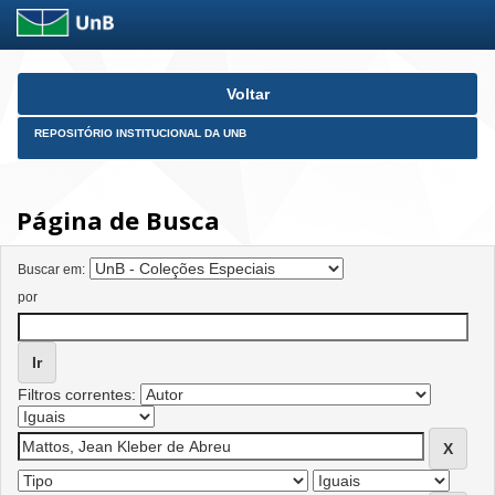
Skip
Voltar
navigation
REPOSITÓRIO INSTITUCIONAL DA UNB
Página de Busca
Buscar em:
por
Filtros correntes: