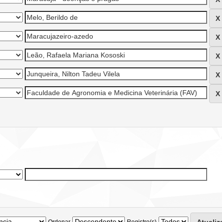
Ordenar
Registro(s)