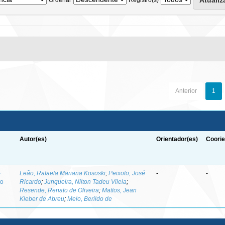
Anterior
1
Autor(es)
Orientador(es)
Coorie
-
Leão, Rafaela Mariana Kososki
;
Peixoto, José
-
-
to
Ricardo
;
Junqueira, Nilton Tadeu Vilela
;
Resende, Renato de Oliveira
;
Mattos, Jean
Kleber de Abreu
;
Melo, Berildo de