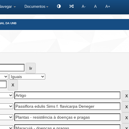
Navegar
Documentos
A-
A
A+
NAL DA UNB