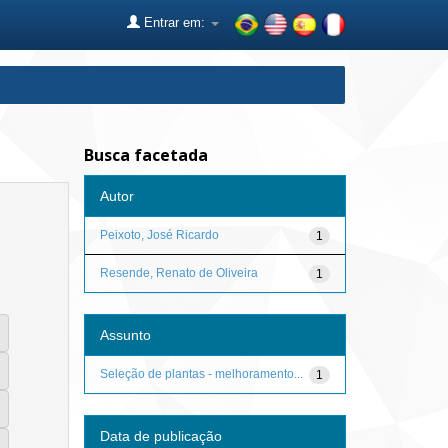
Entrar em:
Busca facetada
Autor
Peixoto, José Ricardo
1
Resende, Renato de Oliveira
1
Assunto
Seleção de plantas - melhoramento...
1
Data de publicação