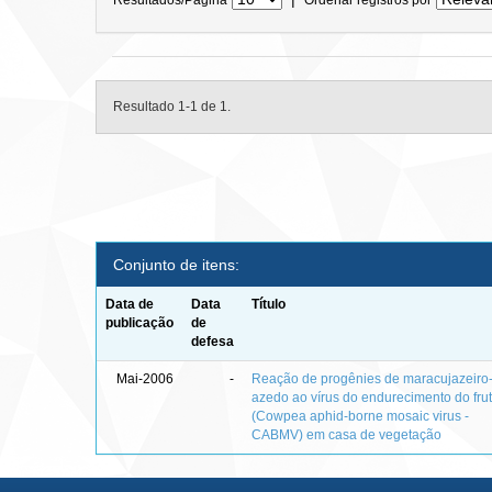
Resultado 1-1 de 1.
Conjunto de itens:
Data de
Data
Título
publicação
de
defesa
Mai-2006
-
Reação de progênies de maracujazeiro
azedo ao vírus do endurecimento do fru
(Cowpea aphid-borne mosaic virus -
CABMV) em casa de vegetação