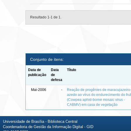
Resultado 1-1 de 1.
Conjunto de itens:
Data de
Data
Título
publicação
de
defesa
Mai-2006
-
Reação de progênies de maracujazeiro
azedo ao vírus do endurecimento do fru
(Cowpea aphid-borne mosaic virus -
CABMV) em casa de vegetação
Universidade de Brasília - Biblioteca Central
Coordenadoria de Gestão da Informação Digital - GID