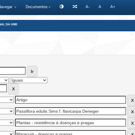
Navegar
Documentos
A-
A
A+
NAL DA UNB