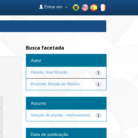
Entrar em:
Busca facetada
Autor
Peixoto, José Ricardo
1
Resende, Renato de Oliveira
1
Assunto
Seleção de plantas - melhoramento...
1
Data de publicação