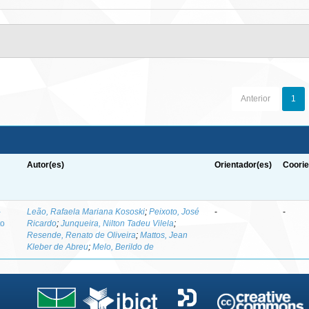
Anterior
1
Autor(es)
Orientador(es)
Coorie
-
Leão, Rafaela Mariana Kososki
;
Peixoto, José
-
-
to
Ricardo
;
Junqueira, Nilton Tadeu Vilela
;
Resende, Renato de Oliveira
;
Mattos, Jean
Kleber de Abreu
;
Melo, Berildo de