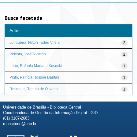
Busca facetada
Autor
Junqueira, Nilton Tadeu Vilela
2
Peixoto, José Ricardo
2
Leão, Rafaela Mariana Kososki
1
Pinto, Patrícia Hossoe Dantas
1
Resende, Renato de Oliveira
1
Universidade de Brasília - Biblioteca Central
Coordenadoria de Gestão da Informação Digital - GID
(61) 3107-2683
repositorio@unb.br