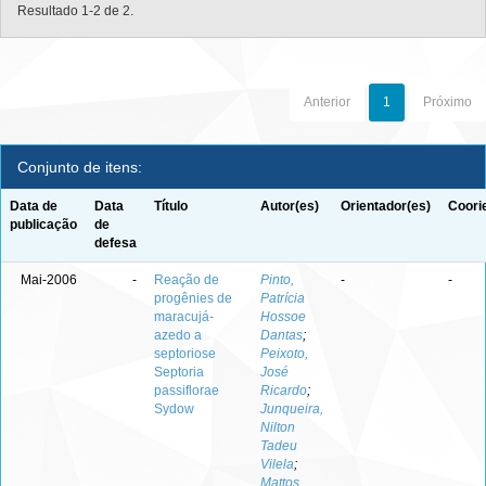
Resultado 1-2 de 2.
Anterior
1
Próximo
Conjunto de itens:
Data de
Data
Título
Autor(es)
Orientador(es)
Coori
publicação
de
defesa
Mai-2006
-
Reação de
Pinto,
-
-
progênies de
Patrícia
maracujá-
Hossoe
azedo a
Dantas
;
septoriose
Peixoto,
Septoria
José
passiflorae
Ricardo
;
Sydow
Junqueira,
Nilton
Tadeu
Vilela
;
Mattos,