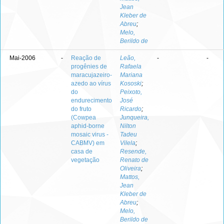
Jean
Kleber de
Abreu
;
Melo,
Berildo de
Mai-2006
-
Reação de
Leão,
-
-
progênies de
Rafaela
maracujazeiro-
Mariana
azedo ao vírus
Kososki
;
do
Peixoto,
endurecimento
José
do fruto
Ricardo
;
(Cowpea
Junqueira,
aphid-borne
Nilton
mosaic virus -
Tadeu
CABMV) em
Vilela
;
casa de
Resende,
vegetação
Renato de
Oliveira
;
Mattos,
Jean
Kleber de
Abreu
;
Melo,
Berildo de