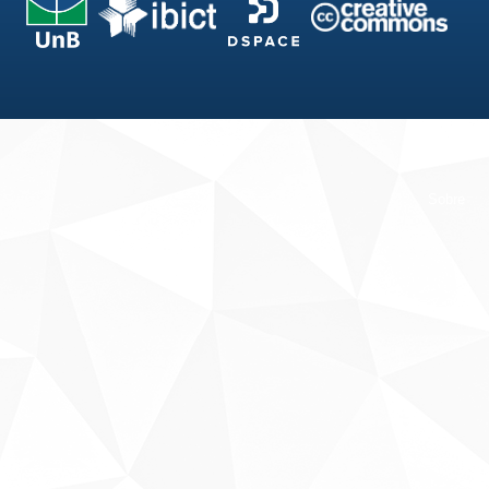
Fale conosco
Sobre