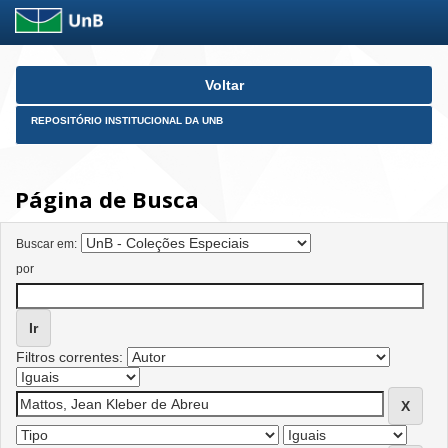
Skip
Voltar
navigation
REPOSITÓRIO INSTITUCIONAL DA UNB
Página de Busca
Buscar em:
por
Filtros correntes: