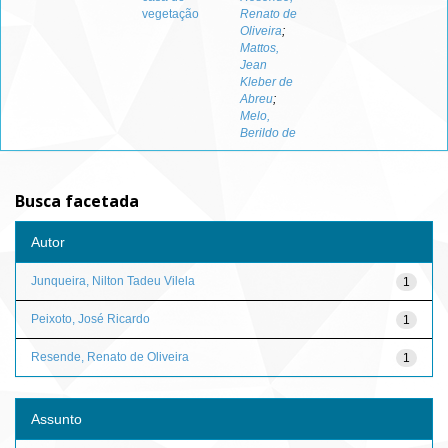
vegetação
Renato de
Oliveira
;
Mattos,
Jean
Kleber de
Abreu
;
Melo,
Berildo de
Busca facetada
Autor
Junqueira, Nilton Tadeu Vilela
1
Peixoto, José Ricardo
1
Resende, Renato de Oliveira
1
Assunto