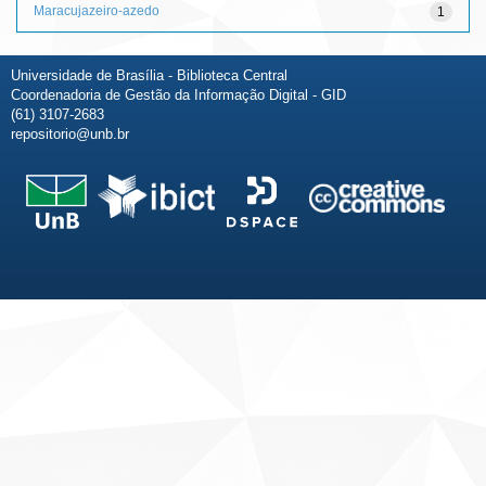
Maracujazeiro-azedo
1
Universidade de Brasília - Biblioteca Central
Coordenadoria de Gestão da Informação Digital - GID
(61) 3107-2683
repositorio@unb.br
Fale conosco
Sobre