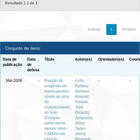
Resultado 1-1 de 1.
Anterior
1
Próximo
Conjunto de itens:
Data de
Data
Título
Autor(es)
Orientador(es)
Coori
publicação
de
defesa
Mai-2006
-
Reação de
Leão,
-
-
progênies de
Rafaela
maracujazeiro-
Mariana
azedo ao vírus
Kososki
;
do
Peixoto,
endurecimento
José
do fruto
Ricardo
;
(Cowpea
Junqueira,
aphid-borne
Nilton
mosaic virus -
Tadeu
CABMV) em
Vilela
;
casa de
Resende,