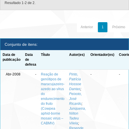
Resultado 1-2 de 2.
Anterior
1
Próximo
Conjunto de itens:
Data de
Data
Título
Autor(es)
Orientador(es)
Coori
publicação
de
defesa
Abr-2008
-
Reação de
Pinto,
-
-
genótipos de
Patrícia
maracujazeiro-
Hossoe
azedo ao vírus
Dantas
;
do
Peixoto,
endurecimento
José
do fruto
Ricardo
;
(Cowpea
Junqueira,
aphid-borne
Nilton
mosaic virus –
Tadeu
CABMV)
Vilela
;
Resende,