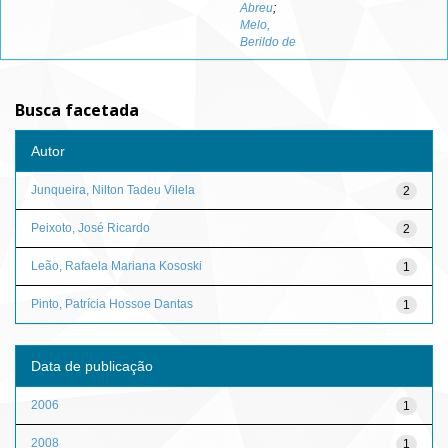
Abreu
;
Melo,
Berildo de
Busca facetada
Autor
Junqueira, Nilton Tadeu Vilela
2
Peixoto, José Ricardo
2
Leão, Rafaela Mariana Kososki
1
Pinto, Patrícia Hossoe Dantas
1
Data de publicação
2006
1
2008
1