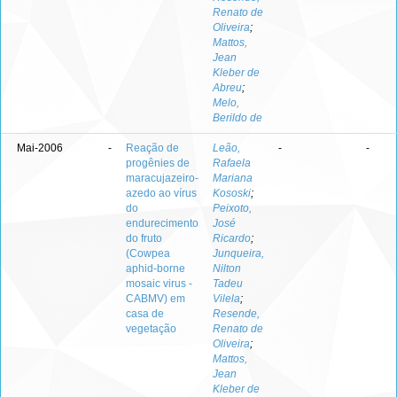
Renato de
Oliveira
;
Mattos,
Jean
Kleber de
Abreu
;
Melo,
Berildo de
Mai-2006
-
Reação de
Leão,
-
-
progênies de
Rafaela
maracujazeiro-
Mariana
azedo ao vírus
Kososki
;
do
Peixoto,
endurecimento
José
do fruto
Ricardo
;
(Cowpea
Junqueira,
aphid-borne
Nilton
mosaic virus -
Tadeu
CABMV) em
Vilela
;
casa de
Resende,
vegetação
Renato de
Oliveira
;
Mattos,
Jean
Kleber de