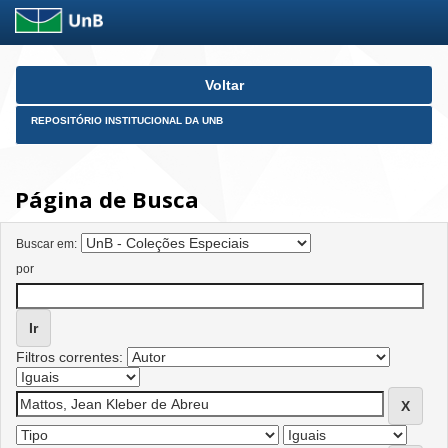
Skip
Voltar
navigation
REPOSITÓRIO INSTITUCIONAL DA UNB
Página de Busca
Buscar em:
por
Filtros correntes: