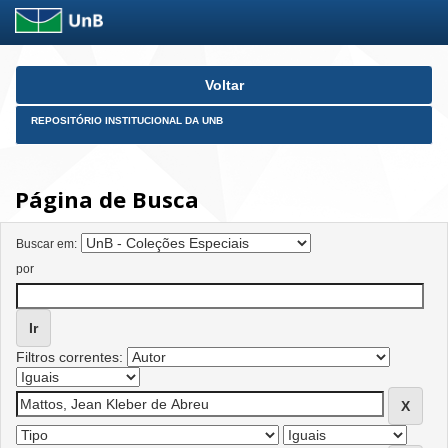
Skip
Voltar
navigation
REPOSITÓRIO INSTITUCIONAL DA UNB
Página de Busca
Buscar em:
por
Filtros correntes: