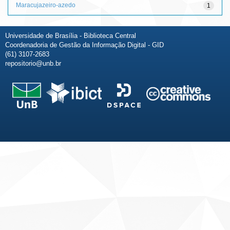
Maracujazeiro-azedo
1
Universidade de Brasília - Biblioteca Central
Coordenadoria de Gestão da Informação Digital - GID
(61) 3107-2683
repositorio@unb.br
Fale conosco
Sobre