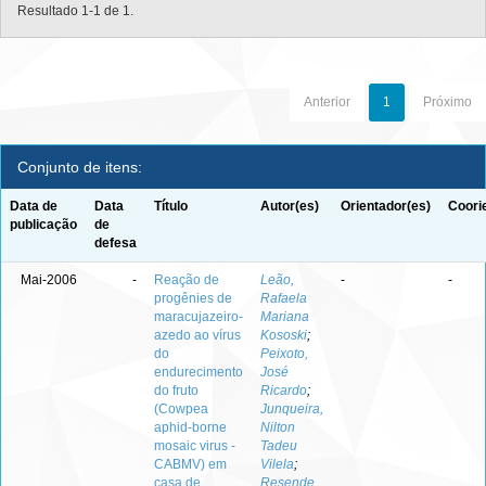
Resultado 1-1 de 1.
Anterior
1
Próximo
Conjunto de itens:
Data de
Data
Título
Autor(es)
Orientador(es)
Coori
publicação
de
defesa
Mai-2006
-
Reação de
Leão,
-
-
progênies de
Rafaela
maracujazeiro-
Mariana
azedo ao vírus
Kososki
;
do
Peixoto,
endurecimento
José
do fruto
Ricardo
;
(Cowpea
Junqueira,
aphid-borne
Nilton
mosaic virus -
Tadeu
CABMV) em
Vilela
;
casa de
Resende,