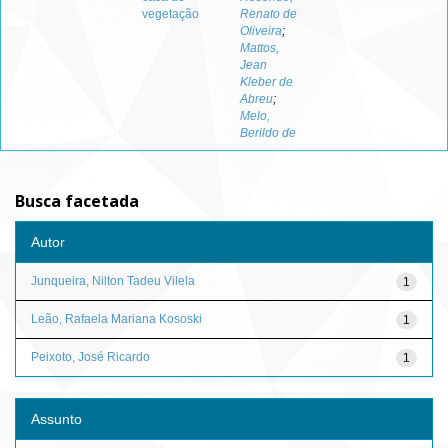
vegetação
Renato de
Oliveira
;
Mattos,
Jean
Kleber de
Abreu
;
Melo,
Berildo de
Busca facetada
Autor
Junqueira, Nilton Tadeu Vilela
1
Leão, Rafaela Mariana Kososki
1
Peixoto, José Ricardo
1
Assunto