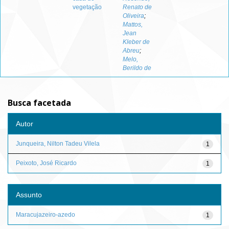
vegetação
Renato de
Oliveira
;
Mattos,
Jean
Kleber de
Abreu
;
Melo,
Berildo de
Busca facetada
Autor
Junqueira, Nilton Tadeu Vilela
1
Peixoto, José Ricardo
1
Assunto
Maracujazeiro-azedo
1