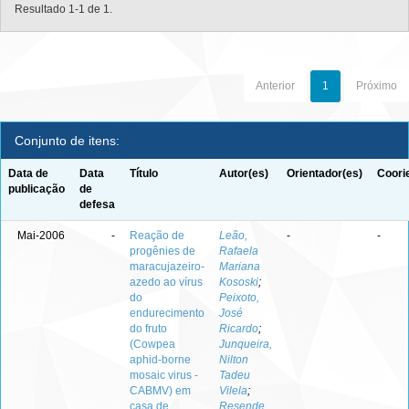
Resultado 1-1 de 1.
Anterior
1
Próximo
Conjunto de itens:
Data de
Data
Título
Autor(es)
Orientador(es)
Coori
publicação
de
defesa
Mai-2006
-
Reação de
Leão,
-
-
progênies de
Rafaela
maracujazeiro-
Mariana
azedo ao vírus
Kososki
;
do
Peixoto,
endurecimento
José
do fruto
Ricardo
;
(Cowpea
Junqueira,
aphid-borne
Nilton
mosaic virus -
Tadeu
CABMV) em
Vilela
;
casa de
Resende,