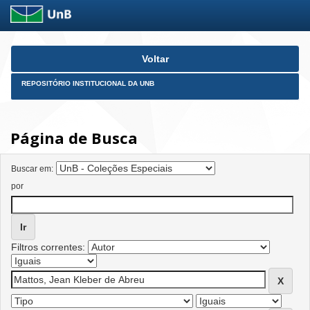
Skip
Voltar
navigation
REPOSITÓRIO INSTITUCIONAL DA UNB
Página de Busca
Buscar em:
por
Filtros correntes: