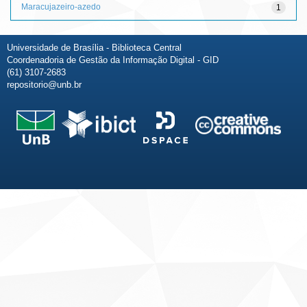
Maracujazeiro-azedo
1
Universidade de Brasília - Biblioteca Central
Coordenadoria de Gestão da Informação Digital - GID
(61) 3107-2683
repositorio@unb.br
Fale conosco
Sobre