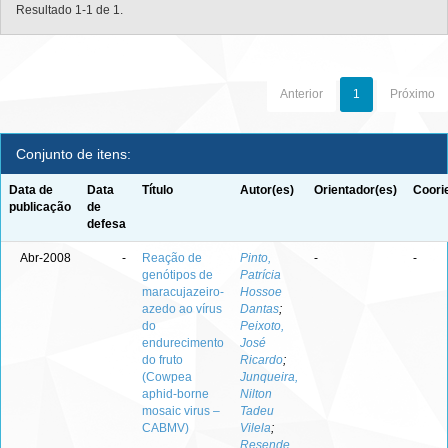
Resultado 1-1 de 1.
Anterior
1
Próximo
Conjunto de itens:
Data de
Data
Título
Autor(es)
Orientador(es)
Coori
publicação
de
defesa
Abr-2008
-
Reação de
Pinto,
-
-
genótipos de
Patrícia
maracujazeiro-
Hossoe
azedo ao vírus
Dantas
;
do
Peixoto,
endurecimento
José
do fruto
Ricardo
;
(Cowpea
Junqueira,
aphid-borne
Nilton
mosaic virus –
Tadeu
CABMV)
Vilela
;
Resende,