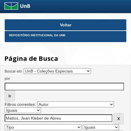
Skip
Voltar
navigation
REPOSITÓRIO INSTITUCIONAL DA UNB
Página de Busca
Buscar em:
por
Filtros correntes: