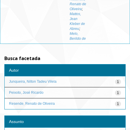
Renato de
Oliveira
;
Mattos,
Jean
Kleber de
Abreu
;
Melo,
Berildo de
Busca facetada
Autor
Junqueira, Nilton Tadeu Vilela
1
Peixoto, José Ricardo
1
Resende, Renato de Oliveira
1
Assunto