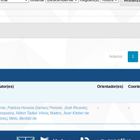
Anterior
1
utor(es)
Orientador(es)
Coorie
into, Patrícia Hossoe Dantas
;
Peixoto, José Ricardo
;
-
-
unqueira, Nilton Tadeu Vilela
;
Mattos, Jean Kleber de
breu
;
Melo, Berildo de