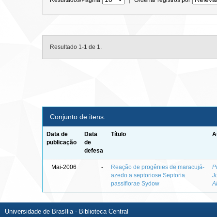
Resultado 1-1 de 1.
Conjunto de itens:
Data de
Data
Título
A
publicação
de
defesa
Mai-2006
-
Reação de progênies de maracujá-
P
azedo a septoriose Septoria
J
passiflorae Sydow
A
Universidade de Brasília - Biblioteca Central