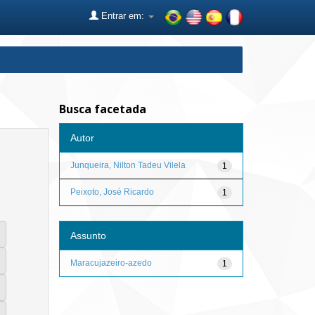
Entrar em:
Busca facetada
Autor
Junqueira, Nilton Tadeu Vilela
1
Peixoto, José Ricardo
1
Assunto
Maracujazeiro-azedo
1