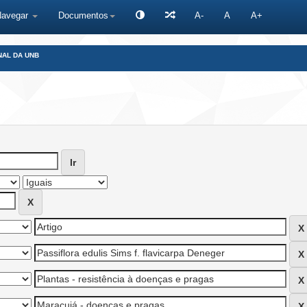
Navegar
Documentos
A-
A
A+
NAL DA UNB