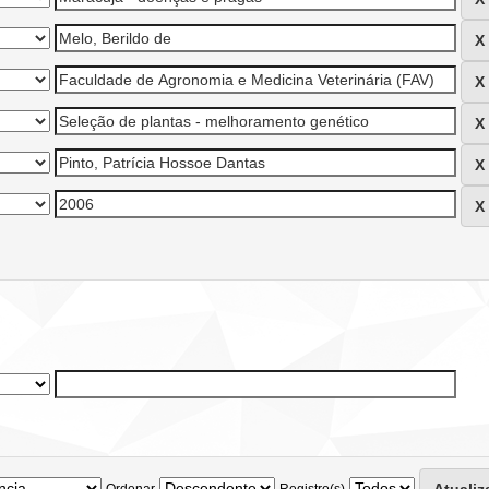
Ordenar
Registro(s)