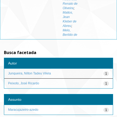
Renato de
Oliveira
;
Mattos,
Jean
Kleber de
Abreu
;
Melo,
Berildo de
Busca facetada
Autor
Junqueira, Nilton Tadeu Vilela
1
Peixoto, José Ricardo
1
Assunto
Maracujazeiro-azedo
1