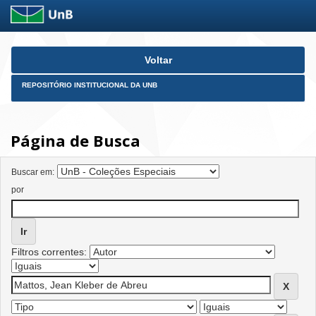
Skip
Voltar
navigation
REPOSITÓRIO INSTITUCIONAL DA UNB
Página de Busca
Buscar em:
por
Filtros correntes: