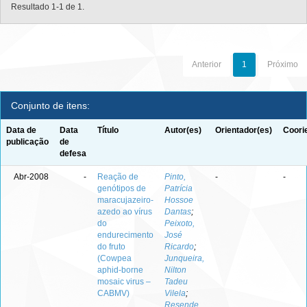
Resultado 1-1 de 1.
Anterior
1
Próximo
Conjunto de itens:
Data de
Data
Título
Autor(es)
Orientador(es)
Coori
publicação
de
defesa
Abr-2008
-
Reação de
Pinto,
-
-
genótipos de
Patrícia
maracujazeiro-
Hossoe
azedo ao vírus
Dantas
;
do
Peixoto,
endurecimento
José
do fruto
Ricardo
;
(Cowpea
Junqueira,
aphid-borne
Nilton
mosaic virus –
Tadeu
CABMV)
Vilela
;
Resende,