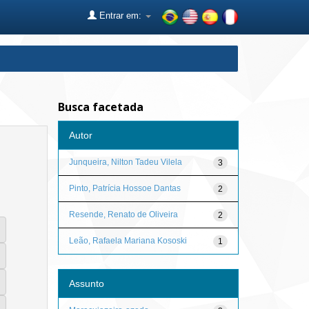
Entrar em:
Busca facetada
Autor
Junqueira, Nilton Tadeu Vilela
3
Pinto, Patrícia Hossoe Dantas
2
Resende, Renato de Oliveira
2
Leão, Rafaela Mariana Kososki
1
Assunto