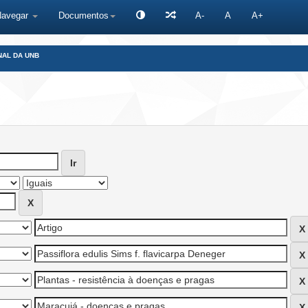
Navegar
Documentos
A-
A
A+
NAL DA UNB