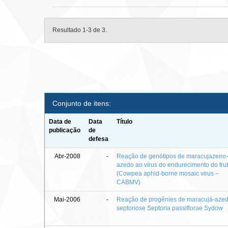
Resultado 1-3 de 3.
Conjunto de itens:
Data de
Data
Título
publicação
de
defesa
Abr-2008
-
Reação de genótipos de maracujazeiro
azedo ao vírus do endurecimento do fru
(Cowpea aphid-borne mosaic virus –
CABMV)
Mai-2006
-
Reação de progênies de maracujá-aze
septoriose Septoria passiflorae Sydow