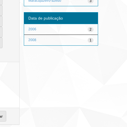
Maracujazeiro-azedo
3
Data de publicação
2006
2
2008
1