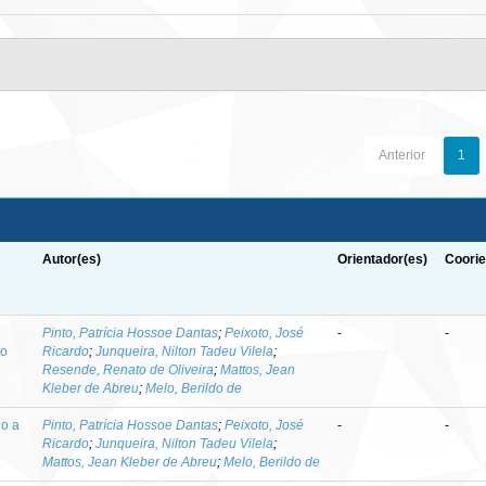
Anterior
1
Autor(es)
Orientador(es)
Coorie
-
Pinto, Patrícia Hossoe Dantas
;
Peixoto, José
-
-
to
Ricardo
;
Junqueira, Nilton Tadeu Vilela
;
Resende, Renato de Oliveira
;
Mattos, Jean
Kleber de Abreu
;
Melo, Berildo de
do a
Pinto, Patrícia Hossoe Dantas
;
Peixoto, José
-
-
Ricardo
;
Junqueira, Nilton Tadeu Vilela
;
Mattos, Jean Kleber de Abreu
;
Melo, Berildo de