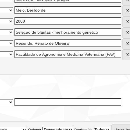
Ordenar
Registro(s)