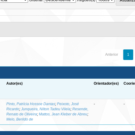
Anterior
1
Autor(es)
Orientador(es)
Coorie
-
Pinto, Patrícia Hossoe Dantas
;
Peixoto, José
-
-
Ricardo
;
Junqueira, Nilton Tadeu Vilela
;
Resende,
Renato de Oliveira
;
Mattos, Jean Kleber de Abreu
;
Melo, Berildo de