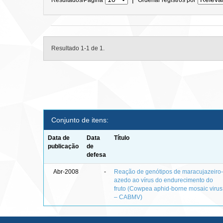
Resultado 1-1 de 1.
Conjunto de itens:
Data de
Data
Título
publicação
de
defesa
Abr-2008
-
Reação de genótipos de maracujazeiro
azedo ao vírus do endurecimento do
fruto (Cowpea aphid-borne mosaic virus
– CABMV)