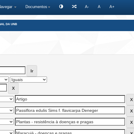
Navegar
Documentos
A-
A
A+
NAL DA UNB