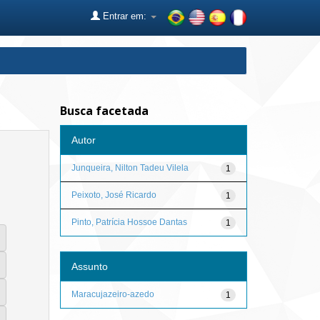
Entrar em:
Busca facetada
Autor
Junqueira, Nilton Tadeu Vilela
1
Peixoto, José Ricardo
1
Pinto, Patrícia Hossoe Dantas
1
Assunto
Maracujazeiro-azedo
1