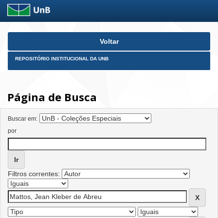
Skip
Voltar
navigation
REPOSITÓRIO INSTITUCIONAL DA UNB
Página de Busca
Buscar em:
por
Filtros correntes: