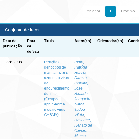
Anterior
1
Próximo
Conjunto de itens:
Data de
Data
Título
Autor(es)
Orientador(es)
Coori
publicação
de
defesa
Abr-2008
-
Reação de
Pinto,
-
-
genótipos de
Patrícia
maracujazeiro-
Hossoe
azedo ao vírus
Dantas
;
do
Peixoto,
endurecimento
José
do fruto
Ricardo
;
(Cowpea
Junqueira,
aphid-borne
Nilton
mosaic virus –
Tadeu
CABMV)
Vilela
;
Resende,
Renato de
Oliveira
;
Mattos,