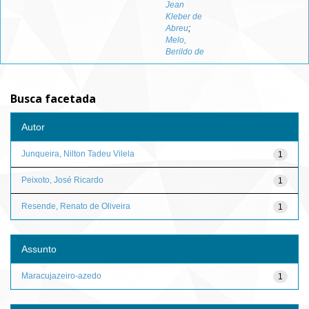
Jean
Kleber de
Abreu
;
Melo,
Berildo de
Busca facetada
Autor
Junqueira, Nilton Tadeu Vilela
1
Peixoto, José Ricardo
1
Resende, Renato de Oliveira
1
Assunto
Maracujazeiro-azedo
1