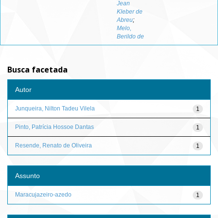
Jean
Kleber de
Abreu
;
Melo,
Berildo de
Busca facetada
Autor
Junqueira, Nilton Tadeu Vilela
1
Pinto, Patrícia Hossoe Dantas
1
Resende, Renato de Oliveira
1
Assunto
Maracujazeiro-azedo
1