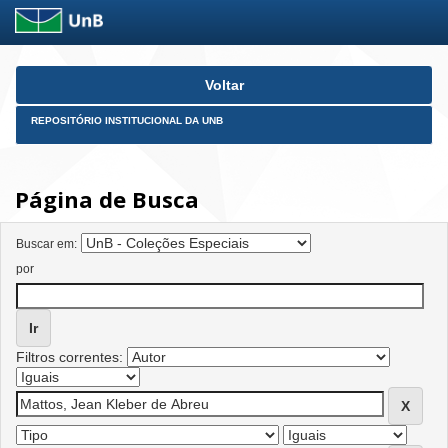
Skip
Voltar
navigation
REPOSITÓRIO INSTITUCIONAL DA UNB
Página de Busca
Buscar em:
por
Filtros correntes: