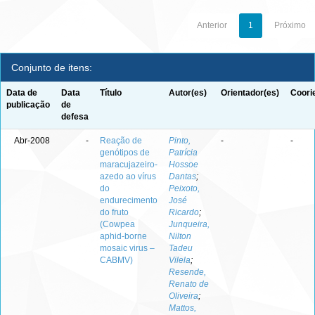
Anterior
1
Próximo
Conjunto de itens:
Data de
Data
Título
Autor(es)
Orientador(es)
Coori
publicação
de
defesa
Abr-2008
-
Reação de
Pinto,
-
-
genótipos de
Patrícia
maracujazeiro-
Hossoe
azedo ao vírus
Dantas
;
do
Peixoto,
endurecimento
José
do fruto
Ricardo
;
(Cowpea
Junqueira,
aphid-borne
Nilton
mosaic virus –
Tadeu
CABMV)
Vilela
;
Resende,
Renato de
Oliveira
;
Mattos,