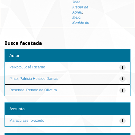
Jean
Kleber de
Abreu
;
Melo,
Berildo de
Busca facetada
Autor
Peixoto, José Ricardo
1
Pinto, Patrícia Hossoe Dantas
1
Resende, Renato de Oliveira
1
Assunto
Maracujazeiro-azedo
1