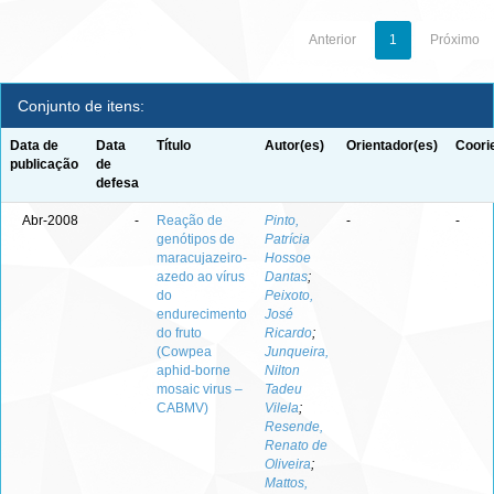
Anterior
1
Próximo
Conjunto de itens:
Data de
Data
Título
Autor(es)
Orientador(es)
Coori
publicação
de
defesa
Abr-2008
-
Reação de
Pinto,
-
-
genótipos de
Patrícia
maracujazeiro-
Hossoe
azedo ao vírus
Dantas
;
do
Peixoto,
endurecimento
José
do fruto
Ricardo
;
(Cowpea
Junqueira,
aphid-borne
Nilton
mosaic virus –
Tadeu
CABMV)
Vilela
;
Resende,
Renato de
Oliveira
;
Mattos,