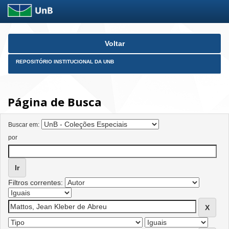
Skip
Voltar
navigation
REPOSITÓRIO INSTITUCIONAL DA UNB
Página de Busca
Buscar em:
por
Filtros correntes: