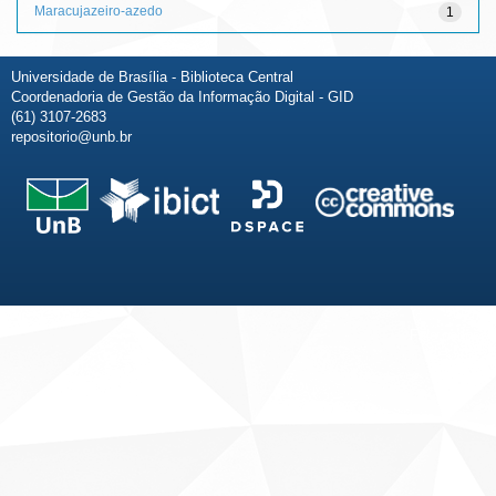
Maracujazeiro-azedo
1
Universidade de Brasília - Biblioteca Central
Coordenadoria de Gestão da Informação Digital - GID
(61) 3107-2683
repositorio@unb.br
Fale conosco
Sobre