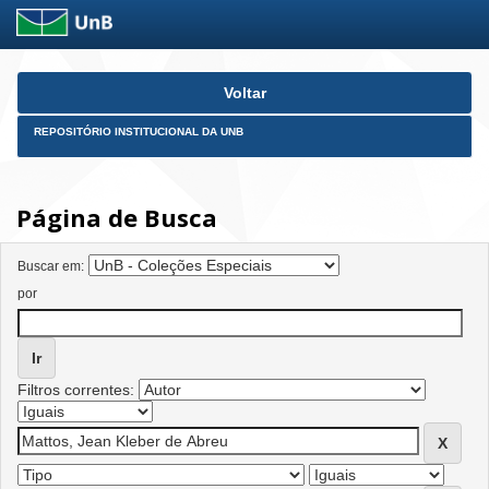
Skip
Voltar
navigation
REPOSITÓRIO INSTITUCIONAL DA UNB
Página de Busca
Buscar em:
por
Filtros correntes: