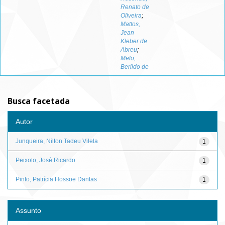
Renato de
Oliveira
;
Mattos,
Jean
Kleber de
Abreu
;
Melo,
Berildo de
Busca facetada
Autor
Junqueira, Nilton Tadeu Vilela
1
Peixoto, José Ricardo
1
Pinto, Patrícia Hossoe Dantas
1
Assunto