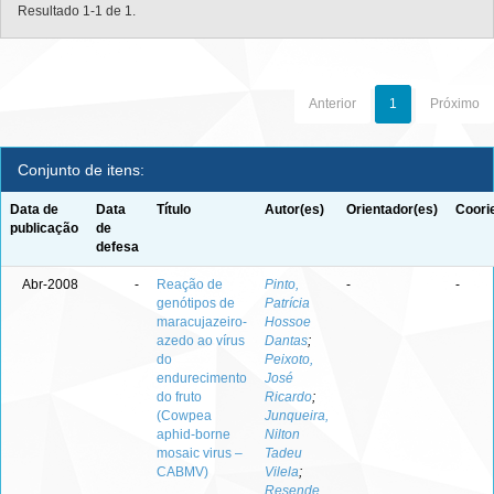
Resultado 1-1 de 1.
Anterior
1
Próximo
Conjunto de itens:
Data de
Data
Título
Autor(es)
Orientador(es)
Coori
publicação
de
defesa
Abr-2008
-
Reação de
Pinto,
-
-
genótipos de
Patrícia
maracujazeiro-
Hossoe
azedo ao vírus
Dantas
;
do
Peixoto,
endurecimento
José
do fruto
Ricardo
;
(Cowpea
Junqueira,
aphid-borne
Nilton
mosaic virus –
Tadeu
CABMV)
Vilela
;
Resende,