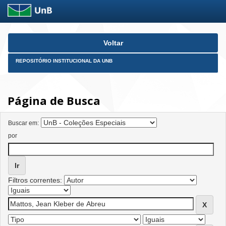
Skip
Voltar
navigation
REPOSITÓRIO INSTITUCIONAL DA UNB
Página de Busca
Buscar em:
por
Filtros correntes: