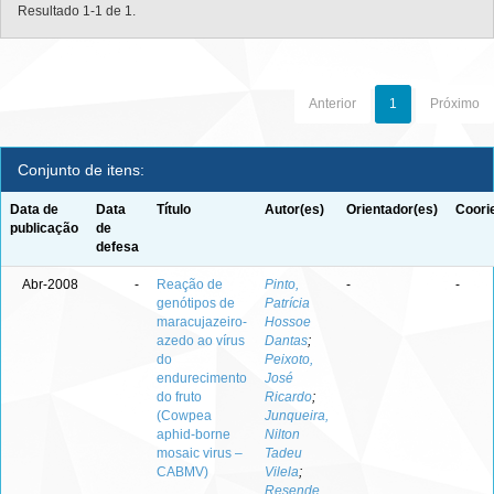
Resultado 1-1 de 1.
Anterior
1
Próximo
Conjunto de itens:
Data de
Data
Título
Autor(es)
Orientador(es)
Coori
publicação
de
defesa
Abr-2008
-
Reação de
Pinto,
-
-
genótipos de
Patrícia
maracujazeiro-
Hossoe
azedo ao vírus
Dantas
;
do
Peixoto,
endurecimento
José
do fruto
Ricardo
;
(Cowpea
Junqueira,
aphid-borne
Nilton
mosaic virus –
Tadeu
CABMV)
Vilela
;
Resende,