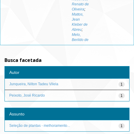
Renato de
Oliveira
;
Mattos,
Jean
Kleber de
Abreu
;
Melo,
Berildo de
Busca facetada
Autor
Junqueira, Nilton Tadeu Vilela
1
Peixoto, José Ricardo
1
Assunto
Seleção de plantas - melhoramento...
1