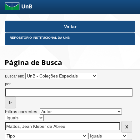
Skip
Voltar
navigation
REPOSITÓRIO INSTITUCIONAL DA UNB
Página de Busca
Buscar em:
por
Filtros correntes: