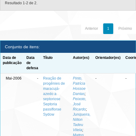
Resultado 1-2 de 2.
Anterior
1
Próximo
Conjunto de itens:
Data de
Data
Título
Autor(es)
Orientador(es)
Coori
publicação
de
defesa
Mai-2006
-
Reação de
Pinto,
-
-
progênies de
Patrícia
maracujá-
Hossoe
azedo a
Dantas
;
septoriose
Peixoto,
Septoria
José
passiflorae
Ricardo
;
Sydow
Junqueira,
Nilton
Tadeu
Vilela
;
Mattos,