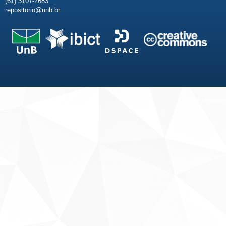
(61) 3107-2683
repositorio@unb.br
Fale conosco
Sobre