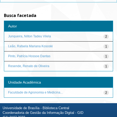
Busca facetada
Autor
Junqueira, Nilton Tadeu Vilela
2
Leão, Rafaela Mariana Kososki
1
Pinto, Patrícia Hossoe Dantas
1
Resende, Renato de Oliveira
1
Unidade Acadêmica
Faculdade de Agronomia e Medicina...
2
Universidade de Brasília - Biblioteca Central
Coordenadoria de Gestão da Informação Digital - GID