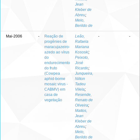
Jean
Kleber de
Abreu
;
Melo,
Berildo de
Mai-2006
-
Reação de
Leão,
-
-
progênies de
Rafaela
maracujazeiro-
Mariana
azedo ao vírus
Kososki
;
do
Peixoto,
endurecimento
José
do fruto
Ricardo
;
(Cowpea
Junqueira,
aphid-borne
Nilton
mosaic virus -
Tadeu
CABMV) em
Vilela
;
casa de
Resende,
vegetação
Renato de
Oliveira
;
Mattos,
Jean
Kleber de
Abreu
;
Melo,
Berildo de