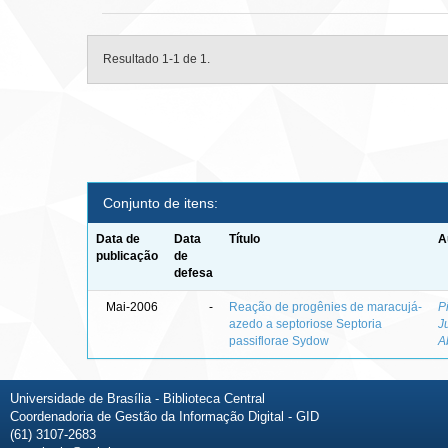
Resultado 1-1 de 1.
Conjunto de itens:
Data de
Data
Título
A
publicação
de
defesa
Mai-2006
-
Reação de progênies de maracujá-
P
azedo a septoriose Septoria
J
passiflorae Sydow
A
Universidade de Brasília - Biblioteca Central
Coordenadoria de Gestão da Informação Digital - GID
(61) 3107-2683