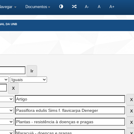
Navegar
Documentos
A-
A
A+
NAL DA UNB