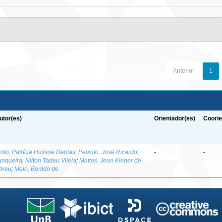
Anterior
1
utor(es)
Orientador(es)
Coorie
into, Patrícia Hossoe Dantas
;
Peixoto, José Ricardo
;
-
-
unqueira, Nilton Tadeu Vilela
;
Mattos, Jean Kleber de
breu
;
Melo, Berildo de