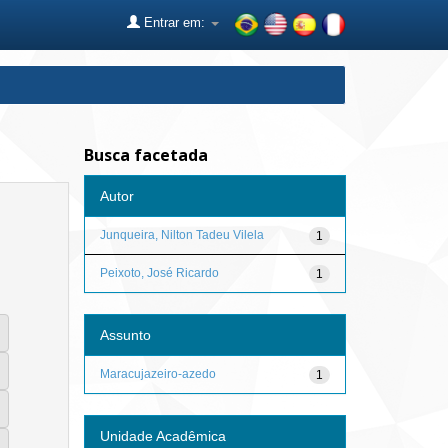
Entrar em:
Busca facetada
Autor
Junqueira, Nilton Tadeu Vilela
1
Peixoto, José Ricardo
1
Assunto
Maracujazeiro-azedo
1
Unidade Acadêmica