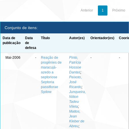
Anterior
1
Próximo
Conjunto de itens:
Data de
Data
Título
Autor(es)
Orientador(es)
Coori
publicação
de
defesa
Mai-2006
-
Reação de
Pinto,
-
-
progênies de
Patrícia
maracujá-
Hossoe
azedo a
Dantas
;
septoriose
Peixoto,
Septoria
José
passiflorae
Ricardo
;
Sydow
Junqueira,
Nilton
Tadeu
Vilela
;
Mattos,
Jean
Kleber de
Abreu
;