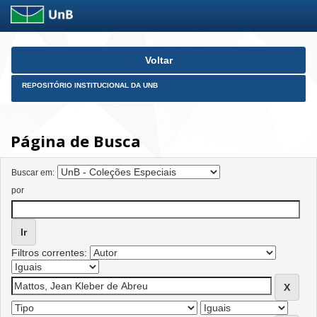
Skip
Voltar
navigation
REPOSITÓRIO INSTITUCIONAL DA UNB
Página de Busca
Buscar em:
por
Filtros correntes: