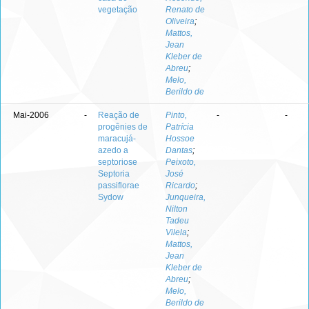
vegetação
Renato de
Oliveira
;
Mattos,
Jean
Kleber de
Abreu
;
Melo,
Berildo de
Mai-2006
-
Reação de
Pinto,
-
-
progênies de
Patrícia
maracujá-
Hossoe
azedo a
Dantas
;
septoriose
Peixoto,
Septoria
José
passiflorae
Ricardo
;
Sydow
Junqueira,
Nilton
Tadeu
Vilela
;
Mattos,
Jean
Kleber de
Abreu
;
Melo,
Berildo de