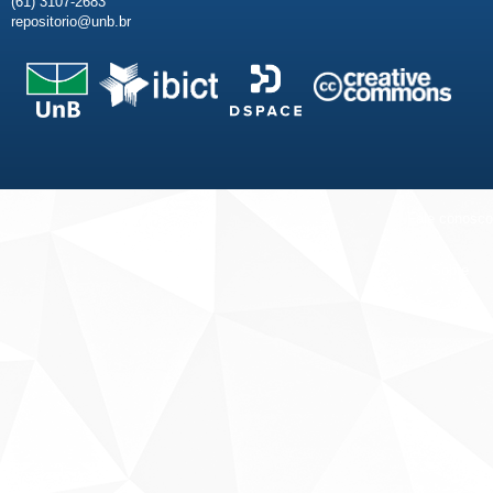
(61) 3107-2683
repositorio@unb.br
Fale conosco
Sobre