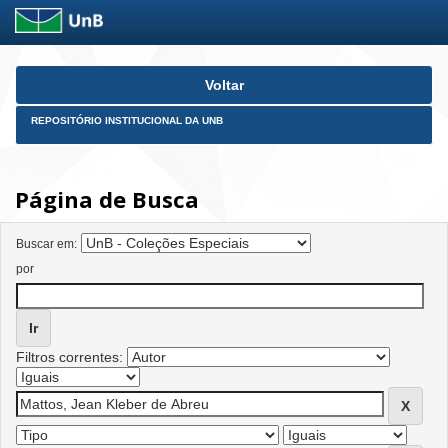
Skip
Voltar
navigation
REPOSITÓRIO INSTITUCIONAL DA UNB
Página de Busca
Buscar em:
por
Filtros correntes: