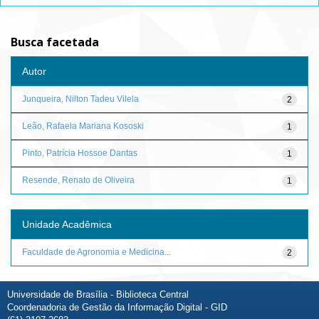
Busca facetada
Autor
Junqueira, Nilton Tadeu Vilela
2
Leão, Rafaela Mariana Kososki
1
Pinto, Patrícia Hossoe Dantas
1
Resende, Renato de Oliveira
1
Unidade Acadêmica
Faculdade de Agronomia e Medicina...
2
Universidade de Brasília - Biblioteca Central
Coordenadoria de Gestão da Informação Digital - GID