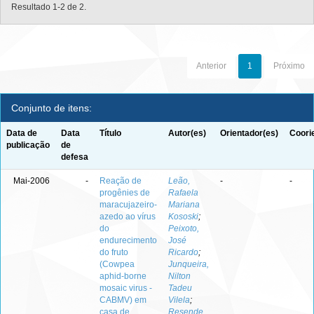
Resultado 1-2 de 2.
Anterior
1
Próximo
Conjunto de itens:
Data de
Data
Título
Autor(es)
Orientador(es)
Coori
publicação
de
defesa
Mai-2006
-
Reação de
Leão,
-
-
progênies de
Rafaela
maracujazeiro-
Mariana
azedo ao vírus
Kososki
;
do
Peixoto,
endurecimento
José
do fruto
Ricardo
;
(Cowpea
Junqueira,
aphid-borne
Nilton
mosaic virus -
Tadeu
CABMV) em
Vilela
;
casa de
Resende,