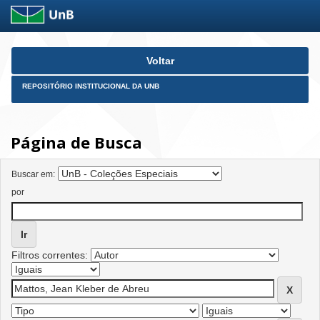
Skip
Voltar
navigation
REPOSITÓRIO INSTITUCIONAL DA UNB
Página de Busca
Buscar em:
por
Filtros correntes: