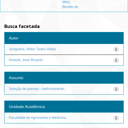
Melo,
Berildo de
Busca facetada
Autor
Junqueira, Nilton Tadeu Vilela
1
Peixoto, José Ricardo
1
Assunto
Seleção de plantas - melhoramento...
1
Unidade Acadêmica
Faculdade de Agronomia e Medicina...
1