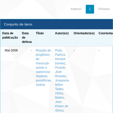
Anterior
1
Próximo
Conjunto de itens:
Data de
Data
Título
Autor(es)
Orientador(es)
Coorienta
publicação
de
defesa
Mai-2006
-
Reação de
Pinto,
-
-
progênies
Patrícia
de
Hossoe
maracujá-
Dantas
;
azedo a
Peixoto,
septoriose
José
Septoria
Ricardo
;
passiflorae
Junqueira,
Sydow
Nilton
Tadeu
Vilela
;
Mattos,
Jean
Kleber de
Abreu
;