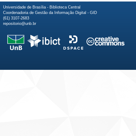
Universidade de Brasília - Biblioteca Central
Coordenadoria de Gestão da Informação Digital - GID
(61) 3107-2683
repositorio@unb.br
Fale conosco
Sobre