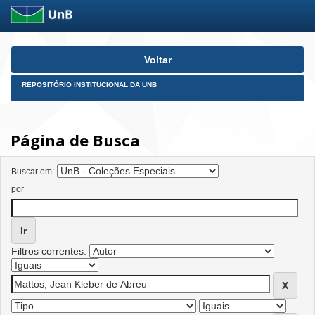
Skip
Voltar
navigation
REPOSITÓRIO INSTITUCIONAL DA UNB
Página de Busca
Buscar em:
por
Filtros correntes: