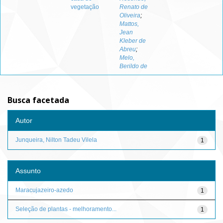
vegetação
Renato de
Oliveira
;
Mattos,
Jean
Kleber de
Abreu
;
Melo,
Berildo de
Busca facetada
Autor
Junqueira, Nilton Tadeu Vilela
1
Assunto
Maracujazeiro-azedo
1
Seleção de plantas - melhoramento...
1