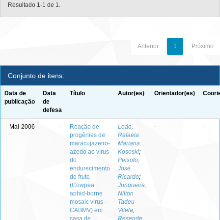
Resultado 1-1 de 1.
Anterior
1
Próximo
Conjunto de itens:
Data de
Data
Título
Autor(es)
Orientador(es)
Coori
publicação
de
defesa
Mai-2006
-
Reação de
Leão,
-
-
progênies de
Rafaela
maracujazeiro-
Mariana
azedo ao vírus
Kososki
;
do
Peixoto,
endurecimento
José
do fruto
Ricardo
;
(Cowpea
Junqueira,
aphid-borne
Nilton
mosaic virus -
Tadeu
CABMV) em
Vilela
;
casa de
Resende,