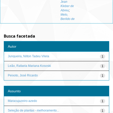
Jean
Kleber de
Abreu
;
Melo,
Berildo de
Busca facetada
Autor
Junqueira, Nilton Tadeu Vilela
1
Leão, Rafaela Mariana Kososki
1
Peixoto, José Ricardo
1
Assunto
Maracujazeiro-azedo
1
Seleção de plantas - melhoramento...
1