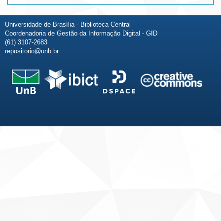
Universidade de Brasília - Biblioteca Central
Coordenadoria de Gestão da Informação Digital - GID
(61) 3107-2683
repositorio@unb.br
Fale conosco
Sobre