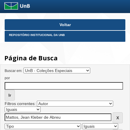
Skip
Voltar
navigation
REPOSITÓRIO INSTITUCIONAL DA UNB
Página de Busca
Buscar em:
por
Filtros correntes: