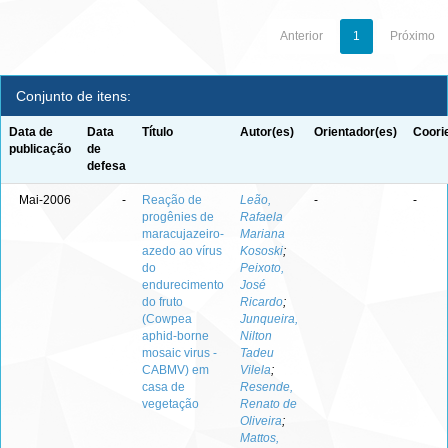
Anterior
1
Próximo
Conjunto de itens:
Data de
Data
Título
Autor(es)
Orientador(es)
Coori
publicação
de
defesa
Mai-2006
-
Reação de
Leão,
-
-
progênies de
Rafaela
maracujazeiro-
Mariana
azedo ao vírus
Kososki
;
do
Peixoto,
endurecimento
José
do fruto
Ricardo
;
(Cowpea
Junqueira,
aphid-borne
Nilton
mosaic virus -
Tadeu
CABMV) em
Vilela
;
casa de
Resende,
vegetação
Renato de
Oliveira
;
Mattos,