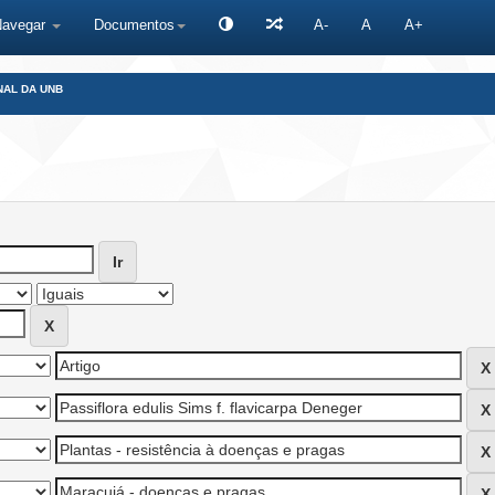
Navegar
Documentos
A-
A
A+
NAL DA UNB