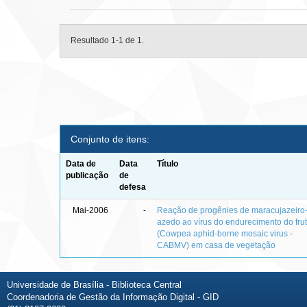
Resultado 1-1 de 1.
Conjunto de itens:
Data de
Data
Título
publicação
de
defesa
Mai-2006
-
Reação de progênies de maracujazeiro
azedo ao vírus do endurecimento do fru
(Cowpea aphid-borne mosaic virus -
CABMV) em casa de vegetação
Universidade de Brasília - Biblioteca Central
Coordenadoria de Gestão da Informação Digital - GID