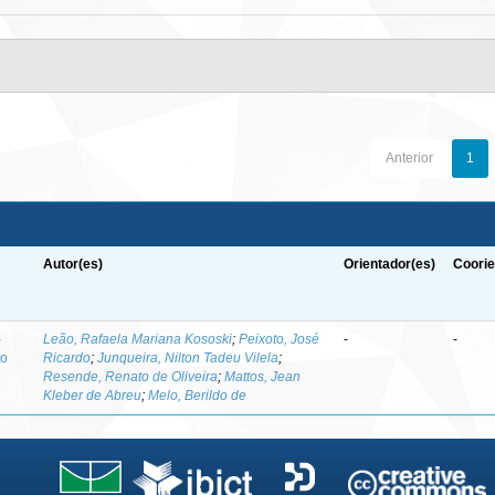
Anterior
1
Autor(es)
Orientador(es)
Coorie
-
Leão, Rafaela Mariana Kososki
;
Peixoto, José
-
-
to
Ricardo
;
Junqueira, Nilton Tadeu Vilela
;
Resende, Renato de Oliveira
;
Mattos, Jean
Kleber de Abreu
;
Melo, Berildo de