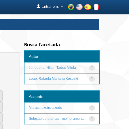
Entrar em:
Busca facetada
Autor
Junqueira, Nilton Tadeu Vilela
1
Leão, Rafaela Mariana Kososki
1
Assunto
Maracujazeiro-azedo
1
Seleção de plantas - melhoramento...
1