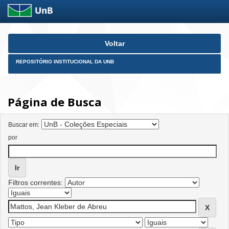
Skip
Voltar
navigation
REPOSITÓRIO INSTITUCIONAL DA UNB
Página de Busca
Buscar em:
por
Filtros correntes: