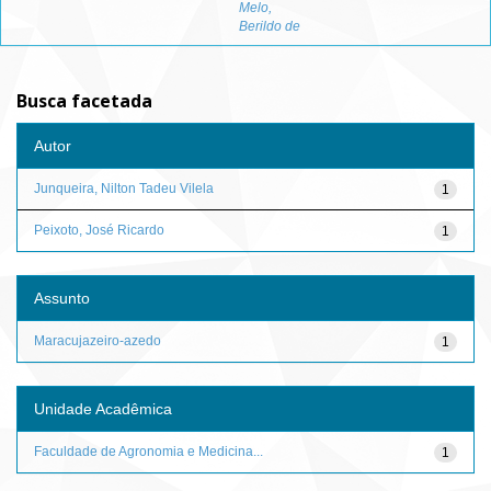
Melo,
Berildo de
Busca facetada
Autor
Junqueira, Nilton Tadeu Vilela
1
Peixoto, José Ricardo
1
Assunto
Maracujazeiro-azedo
1
Unidade Acadêmica
Faculdade de Agronomia e Medicina...
1