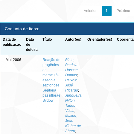
Anterior
1
Próximo
Conjunto de itens:
Data de
Data
Título
Autor(es)
Orientador(es)
Coorienta
publicação
de
defesa
Mai-2006
-
Reação de
Pinto,
-
-
progênies
Patrícia
de
Hossoe
maracujá-
Dantas
;
azedo a
Peixoto,
septoriose
José
Septoria
Ricardo
;
passiflorae
Junqueira,
Sydow
Nilton
Tadeu
Vilela
;
Mattos,
Jean
Kleber de
Abreu
;