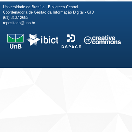
Universidade de Brasília - Biblioteca Central
Coordenadoria de Gestão da Informação Digital - GID
(61) 3107-2683
repositorio@unb.br
Fale conosco
Sobre