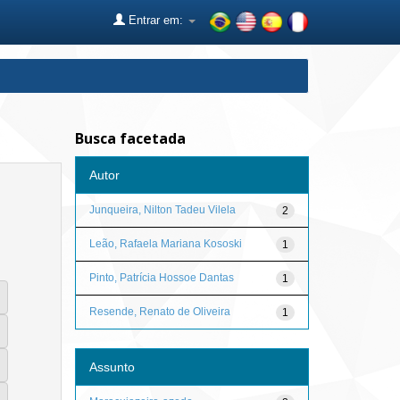
Entrar em:
Busca facetada
Autor
Junqueira, Nilton Tadeu Vilela
2
Leão, Rafaela Mariana Kososki
1
Pinto, Patrícia Hossoe Dantas
1
Resende, Renato de Oliveira
1
Assunto