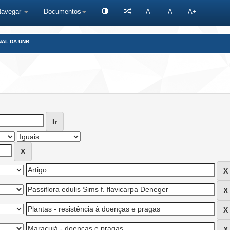
Navegar
Documentos
A-
A
A+
NAL DA UNB