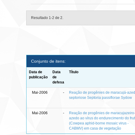
Resultado 1-2 de 2.
Conjunto de itens:
Data de
Data
Título
publicação
de
defesa
Mai-2006
-
Reação de progênies de maracujá-aze
septoriose Septoria passiflorae Sydow
Mai-2006
-
Reação de progênies de maracujazeiro
azedo ao vírus do endurecimento do fru
(Cowpea aphid-borne mosaic virus -
CABMV) em casa de vegetação