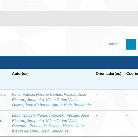
Anterior
1
Autor(es)
Orientador(es)
Coorie
do a
Pinto, Patrícia Hossoe Dantas
;
Peixoto, José
-
-
Ricardo
;
Junqueira, Nilton Tadeu Vilela
;
Mattos, Jean Kleber de Abreu
;
Melo, Berildo de
-
Leão, Rafaela Mariana Kososki
;
Peixoto, José
-
-
to
Ricardo
;
Junqueira, Nilton Tadeu Vilela
;
Resende, Renato de Oliveira
;
Mattos, Jean
Kleber de Abreu
;
Melo, Berildo de