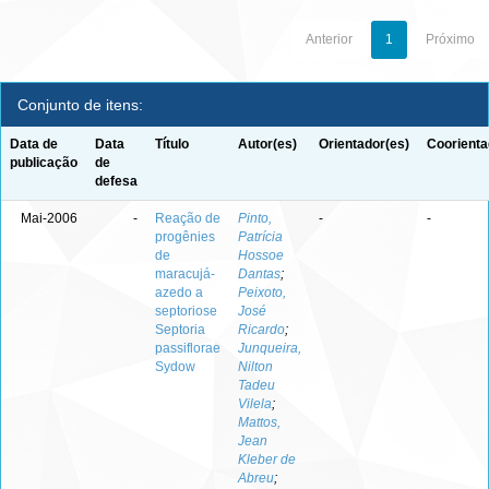
Anterior
1
Próximo
Conjunto de itens:
Data de
Data
Título
Autor(es)
Orientador(es)
Coorienta
publicação
de
defesa
Mai-2006
-
Reação de
Pinto,
-
-
progênies
Patrícia
de
Hossoe
maracujá-
Dantas
;
azedo a
Peixoto,
septoriose
José
Septoria
Ricardo
;
passiflorae
Junqueira,
Sydow
Nilton
Tadeu
Vilela
;
Mattos,
Jean
Kleber de
Abreu
;