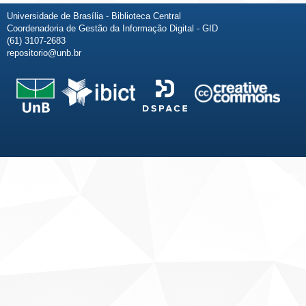
Universidade de Brasília - Biblioteca Central
Coordenadoria de Gestão da Informação Digital - GID
(61) 3107-2683
repositorio@unb.br
Fale conosco
Sobre