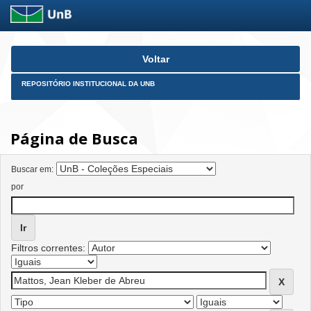
Skip
Voltar
navigation
REPOSITÓRIO INSTITUCIONAL DA UNB
Página de Busca
Buscar em:
por
Filtros correntes: