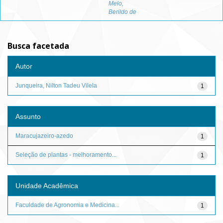
Melo,
Berildo de
Busca facetada
Autor
Junqueira, Nilton Tadeu Vilela
1
Assunto
Maracujazeiro-azedo
1
Seleção de plantas - melhoramento...
1
Unidade Acadêmica
Faculdade de Agronomia e Medicina...
1